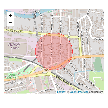
+
−
Leaflet
| ©
OpenStreetMap
contributors