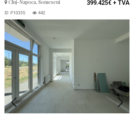
Cluj-Napoca, Someseni
399.425€
+ TVA
ID: P10335
442