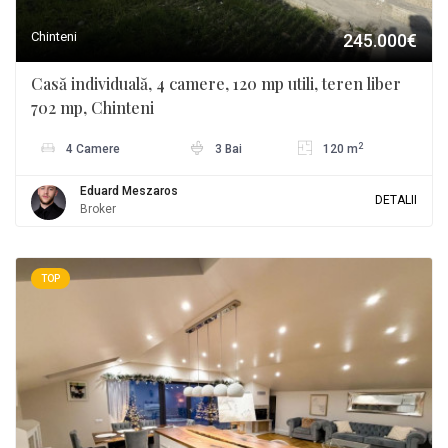
Chinteni
245.000€
Casă individuală, 4 camere, 120 mp utili, teren liber
702 mp, Chinteni
2
4 Camere
3 Bai
120 m
Eduard Meszaros
DETALII
Broker
TOP