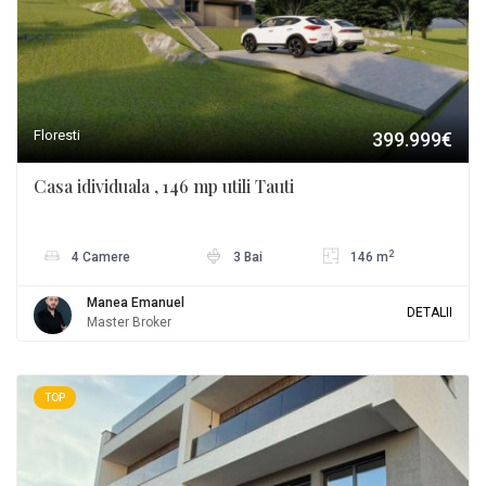
Floresti
399.999€
Casa idividuala , 146 mp utili Tauti
2
4 Camere
3 Bai
146 m
Manea Emanuel
DETALII
Master Broker
TOP