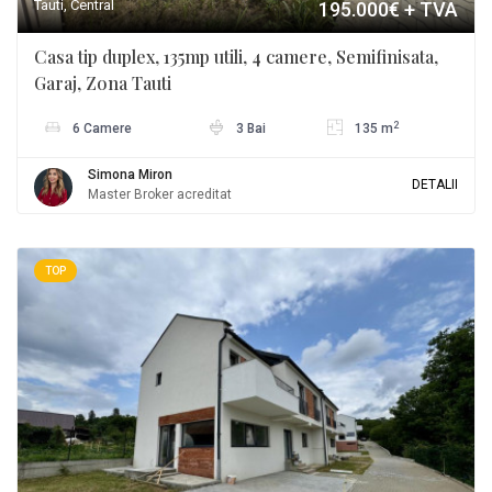
Tauti, Central
195.000€
+ TVA
Casa tip duplex, 135mp utili, 4 camere, Semifinisata,
Garaj, Zona Tauti
2
6 Camere
3 Bai
135 m
Simona Miron
DETALII
Master Broker acreditat
TOP