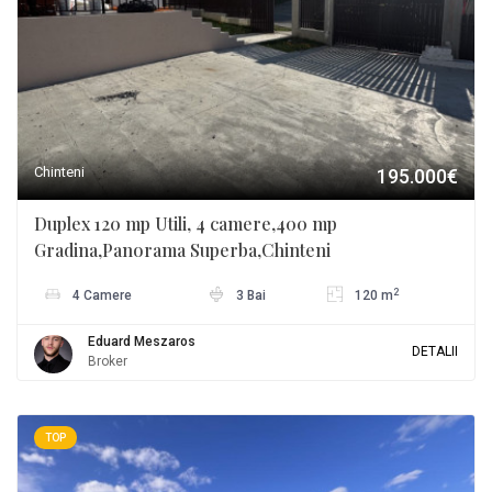
Chinteni
195.000€
Duplex 120 mp Utili, 4 camere,400 mp
Gradina,Panorama Superba,Chinteni
2
4 Camere
3 Bai
120 m
Eduard Meszaros
DETALII
Broker
TOP