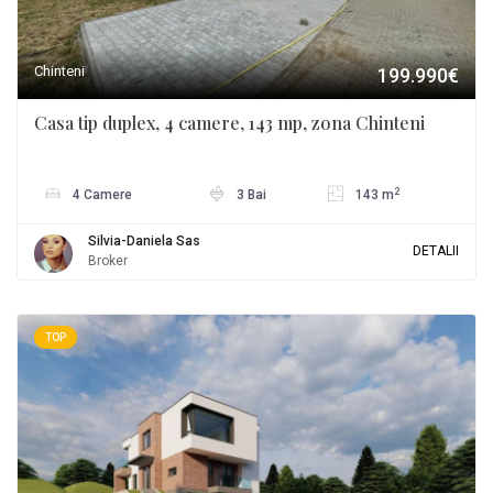
Chinteni
199.990€
Casa tip duplex, 4 camere, 143 mp, zona Chinteni
2
4 Camere
3 Bai
143 m
Silvia-Daniela Sas
DETALII
Broker
TOP