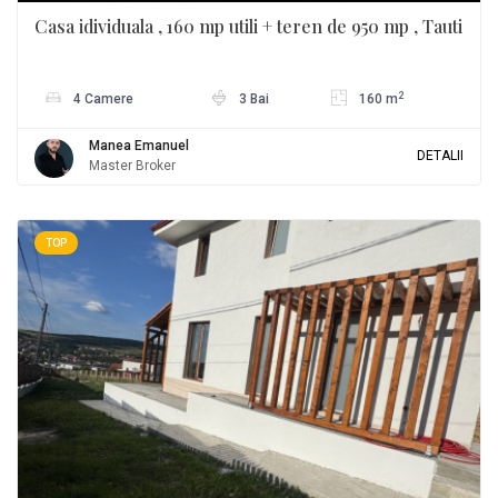
Casa idividuala , 160 mp utili + teren de 950 mp , Tauti
2
4 Camere
3 Bai
160 m
Manea Emanuel
DETALII
Master Broker
TOP