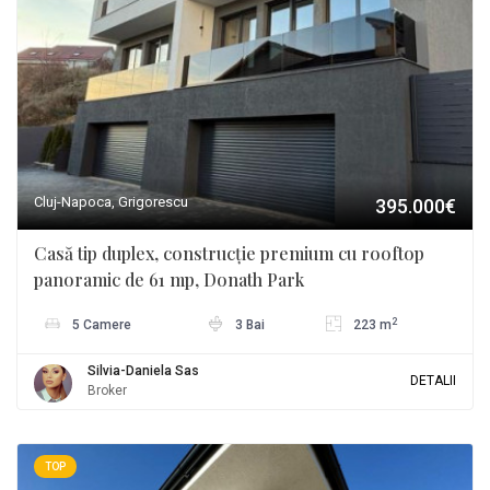
Cluj-Napoca, Grigorescu
395.000€
Casă tip duplex, construcție premium cu rooftop
panoramic de 61 mp, Donath Park
2
5 Camere
3 Bai
223 m
Silvia-Daniela Sas
DETALII
Broker
TOP