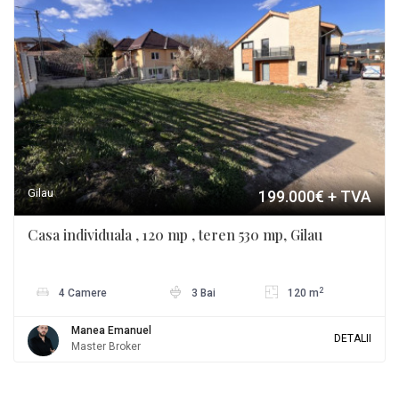
Gilau
199.000€
+ TVA
Casa individuala , 120 mp , teren 530 mp, Gilau
2
4 Camere
3 Bai
120 m
Manea Emanuel
DETALII
Master Broker