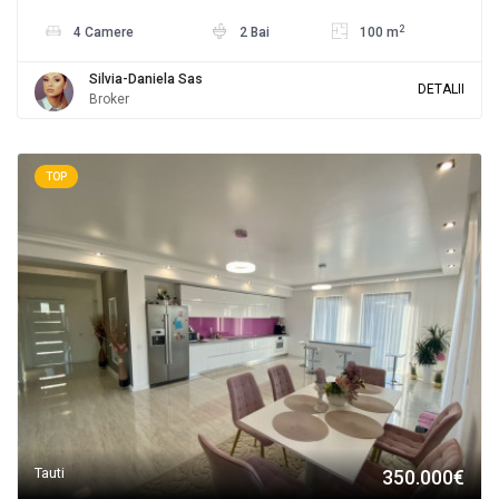
2
4 Camere
2 Bai
100 m
Silvia-Daniela Sas
DETALII
Broker
TOP
Tauti
350.000€