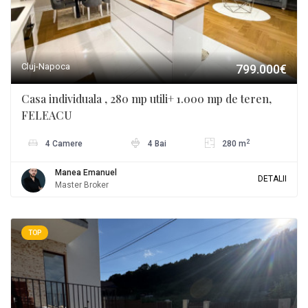
Cluj-Napoca
799.000€
Casa individuala , 280 mp utili+ 1.000 mp de teren,
FELEACU
2
4 Camere
4 Bai
280 m
Manea Emanuel
DETALII
Master Broker
TOP