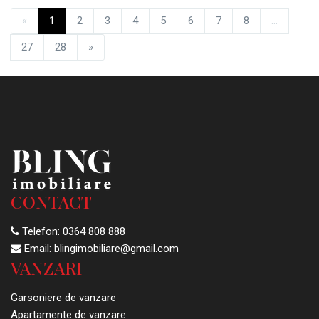
«
1
2
3
4
5
6
7
8
...
27
28
»
CONTACT
Telefon:
0364 808 888
Email:
blingimobiliare@gmail.com
VANZARI
Garsoniere de vanzare
Apartamente de vanzare