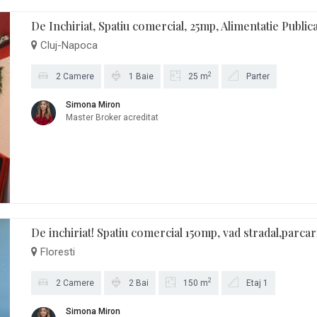
De Inchiriat, Spatiu comercial, 25mp, Alimentatie Public
Cluj-Napoca
2
2 Camere
1 Baie
25 m
Parter
Simona Miron
Master Broker acreditat
De inchiriat! Spatiu comercial 150mp, vad stradal,parca
Floresti
2
2 Camere
2 Bai
150 m
Etaj 1
Simona Miron