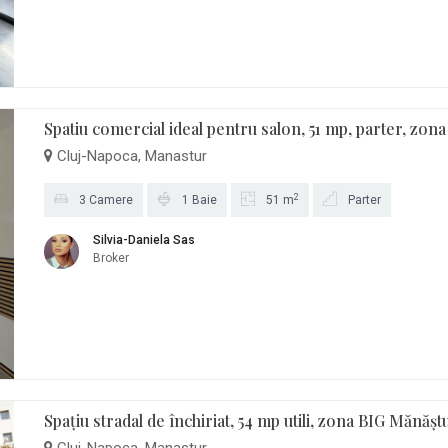
Spatiu comercial ideal pentru salon, 51 mp, parter, zona
Cluj-Napoca, Manastur
2
3 Camere
1 Baie
51 m
Parter
Silvia-Daniela Sas
Broker
Spațiu stradal de închiriat, 54 mp utili, zona BIG Mănășt
Cluj-Napoca, Manastur