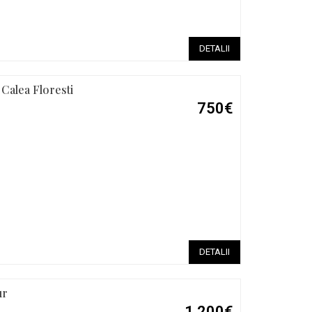
DETALII
 Calea Floresti
750€
DETALII
ur
1.200€