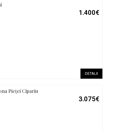
i
1.400€
DETALII
ona Pieței Cipariu
3.075€