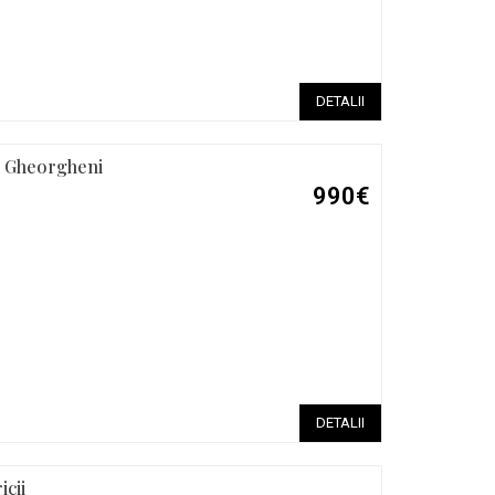
DETALII
s, Gheorgheni
990€
DETALII
icii