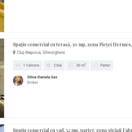
Spațiu comercial cu terasă, 30 mp, zona Pieței Herme
Cluj-Napoca, Gheorgheni
2
1 Camera
2 Bai
30 m
Parter
Silvia-Daniela Sas
Broker
Spațiu comercial cu vad, 52 mp, parter, zona străzii Fabr