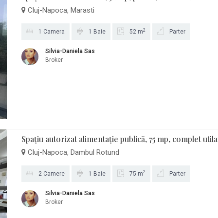
Cluj-Napoca, Marasti
2
1 Camera
1 Baie
52 m
Parter
Silvia-Daniela Sas
Broker
Spațiu autorizat alimentație publică, 75 mp, complet util
Cluj-Napoca, Dambul Rotund
2
2 Camere
1 Baie
75 m
Parter
Silvia-Daniela Sas
Broker