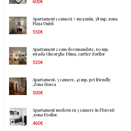
600€
Apartament 1 cameră + mezanin, 38 mp, zona
Piața Unirii
550€
Apartament 2 cam decomandate, 60 mp,
strada Gheorghe Dima, cartier Zorilor
520€
Apartament, 3 camere, 45 mp, pet friendly
,Zona Horea
500€
Apartament modern cu 3 camere in Floresti
,zona Eroilor.
460€