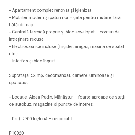
- Apartament complet renovat și igienizat
- Mobilier modern și paturi noi – gata pentru mutare fără
bătăi de cap
- Centrală termică proprie și bloc anvelopat – costuri de
întreținere reduse
- Electrocasnice incluse (frigider, aragaz, mașină de spălat
etc.)
- Interfon și bloc îngrijit
Suprafață: 52 mp, decomandat, camere luminoase și
spațioase.
- Locație: Aleea Padin, Mănăștur – foarte aproape de stații
de autobuz, magazine și puncte de interes.
- Preț: 2700 lei/lună – negociabil
P10820