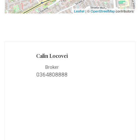
Leaflet
| ©
OpenStreetMap
contributors
Calin Locovei
Broker
0364808888