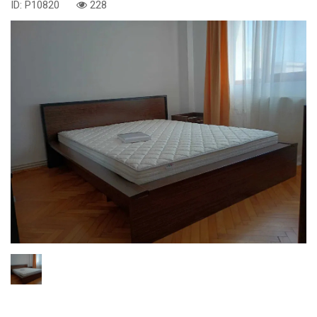
ID: P10820
228