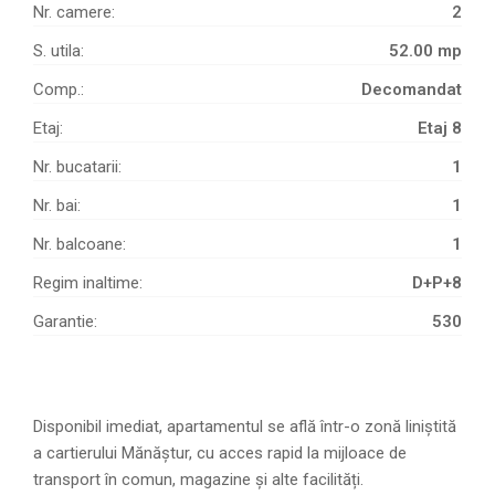
Nr. camere:
2
S. utila:
52.00 mp
Comp.:
Decomandat
Etaj:
Etaj 8
Nr. bucatarii:
1
Nr. bai:
1
Nr. balcoane:
1
Regim inaltime:
D+P+8
Garantie:
530
Disponibil imediat, apartamentul se află într-o zonă liniștită
a cartierului Mănăștur, cu acces rapid la mijloace de
transport în comun, magazine și alte facilități.