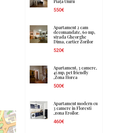
Piața Unirii
550€
Apartament 2 cam
decomandate, 60 mp,
strada Gheorghe
Dima, cartier Zorilor
520€
Apartament, 3 camere,
45 mp, pet friendly
,Zona Horea
500€
Apartament modern cu
3 camere in Floresti
,zona Eroilor.
460€