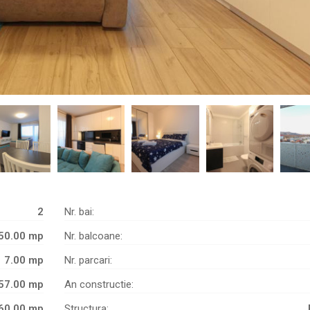
2
Nr. bai:
50.00 mp
Nr. balcoane:
7.00 mp
Nr. parcari:
57.00 mp
An constructie:
60.00 mp
Structura: