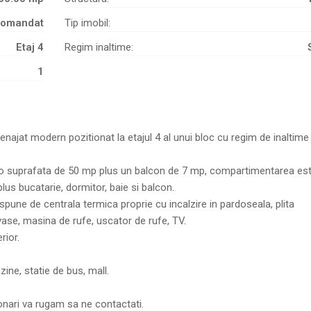
comandat
Tip imobil:
Etaj 4
Regim inaltime:
1
ajat modern pozitionat la etajul 4 al unui bloc cu regim de inaltime
 o suprafata de 50 mp plus un balcon de 7 mp, compartimentarea es
lus bucatarie, dormitor, baie si balcon.
spune de centrala termica proprie cu incalzire in pardoseala, plita
 vase, masina de rufe, uscator de rufe, TV.
rior.
ne, statie de bus, mall.
ionari va rugam sa ne contactati.