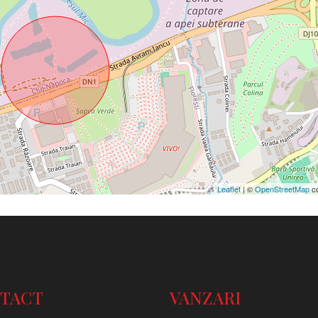
Leaflet
| ©
OpenStreetMap
co
TACT
VANZARI