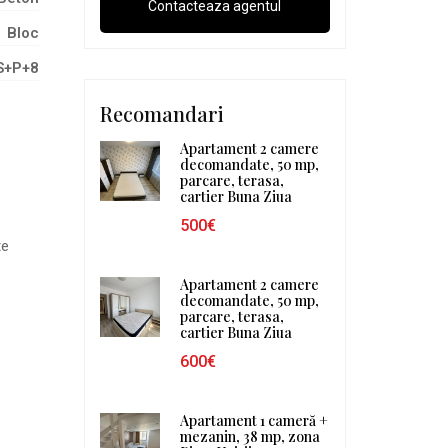
Bloc
S+P+8
Recomandari
Apartament 2 camere
decomandate, 50 mp,
parcare, terasa,
cartier Buna Ziua
500€
te
Apartament 2 camere
decomandate, 50 mp,
parcare, terasa,
cartier Buna Ziua
600€
Apartament 1 cameră +
mezanin, 38 mp, zona