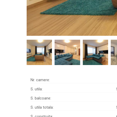
Nr. camere:
S. utila:
S. balcoane:
S. utila totala:
S. construita: