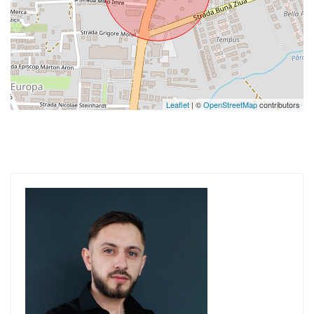
Leaflet
| ©
OpenStreetMap
contributors