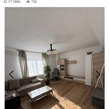
ID: P11886
740