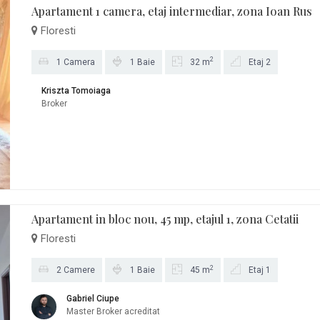
Apartament 1 camera, etaj intermediar, zona Ioan Rus
Floresti
2
1 Camera
1 Baie
32 m
Etaj 2
Kriszta Tomoiaga
Broker
Apartament in bloc nou, 45 mp, etajul 1, zona Cetatii
Floresti
2
2 Camere
1 Baie
45 m
Etaj 1
Gabriel Ciupe
Master Broker acreditat