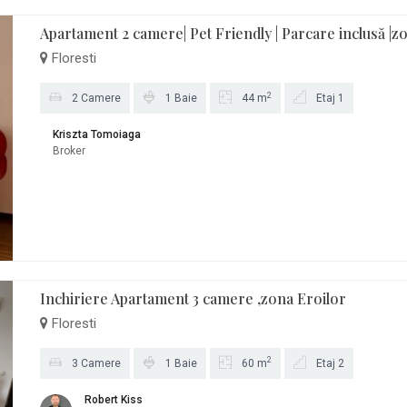
Apartament 2 camere| Pet Friendly | Parcare inclusă |z
Floresti
2
2 Camere
1 Baie
44 m
Etaj 1
Kriszta Tomoiaga
Broker
Inchiriere Apartament 3 camere ,zona Eroilor
Floresti
2
3 Camere
1 Baie
60 m
Etaj 2
Robert Kiss