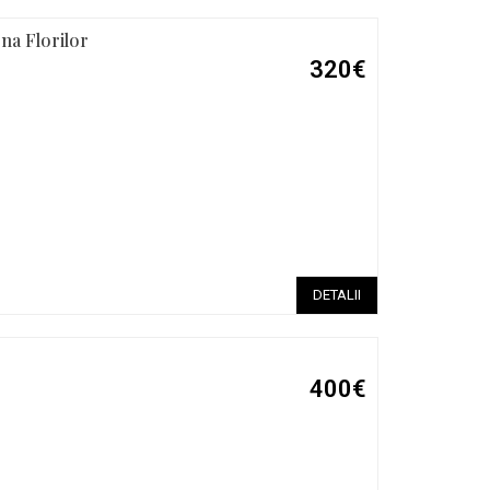
ona Florilor
320€
DETALII
400€