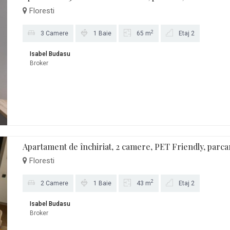
Floresti
2
3 Camere
1 Baie
65 m
Etaj 2
Isabel Budasu
Broker
Apartament de închiriat, 2 camere, PET Friendly, parca
Floresti
2
2 Camere
1 Baie
43 m
Etaj 2
Isabel Budasu
Broker