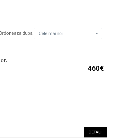
Ordoneaza dupa
Cele mai noi
lor.
460€
DETALII