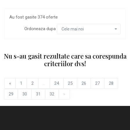
Au fost gasite 374 oferte
Ordoneaza dupa
Cele mai noi
Nu s-au gasit rezultate care sa corespunda
criteriilor dvs!
«
1
2
...
24
25
26
27
28
29
30
31
32
»