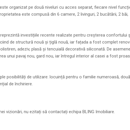
este organizat pe două niveluri cu acces separat, fiecare nivel funcț
oprietatea este compusă din 6 camere, 2 livinguri, 2 bucătării, 2 băi,
 reprezintă investițiile recente realizate pentru creșterea confortului ș
ficiind de structură nouă și țiglă nouă, iar fațada a fost complet reno
listiren, adeziv, plasă și tencuială decorativă siliconată. De asemen
a unui pavaj nou, gard nou, iar întregul interior al casei a fost proa
ple posibilități de utilizare: locuință pentru o familie numeroasă, dou
țial de închiriere.
i vizionări, nu ezitați să contactați echipa BLING Imobiliare.