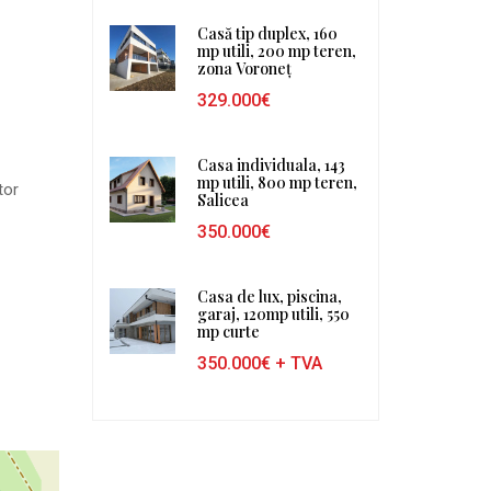
Casă tip duplex, 160
mp utili, 200 mp teren,
zona Voroneț
329.000€
Casa individuala, 143
mp utili, 800 mp teren,
tor
Salicea
350.000€
Casa de lux, piscina,
garaj, 120mp utili, 550
mp curte
350.000€
+ TVA