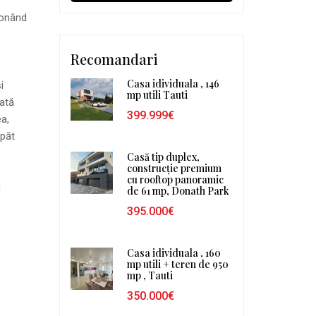
ionând
Recomandari
Casa idividuala , 146
i
mp utili Tauti
vată
399.999€
ea,
spăt
Casă tip duplex,
construcție premium
cu rooftop panoramic
ă
de 61 mp, Donath Park
395.000€
Casa idividuala , 160
mp utili + teren de 950
mp , Tauti
350.000€