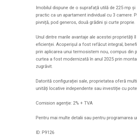
Imobilul dispune de o suprafață utilă de 225 mp și 
practic ca un apartament individual cu 3 camere. Pr
pivniță, pod generos, două grădini și curte proprie.
Unul dintre marile avantaje ale acestei proprietăți îl
eficienței. Acoperișul a fost refăcut integral, bene
prin aplicarea unui termosistem nou, compus din po
curtea a fost modernizată în anul 2025 prin montare
zugrăvit.
Datorită configurației sale, proprietatea oferă multi
unități locative independente sau investiție cu poten
Comision agenție: 2% + TVA
Pentru mai multe detalii sau pentru programarea une
ID: P9126