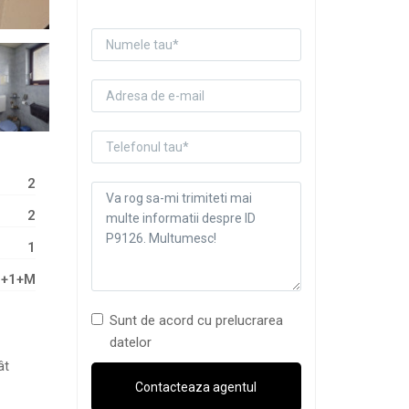
2
2
1
P+1+M
Sunt de acord cu prelucrarea
datelor
ât