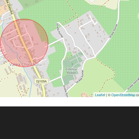
Leaflet
| ©
OpenStreetMap
co