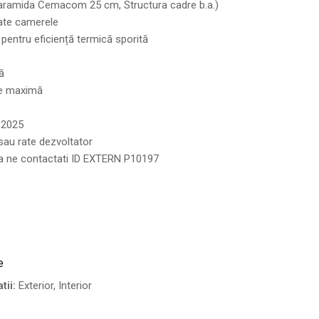
(Caramida Cemacom 25 cm, Structura cadre b.a.)
oate camerele
 pentru eficiență termică sporită
ă
ate maximă
 2025
r sau rate dezvoltator
i sa ne contactati ID EXTERN P10197
e
tii:
Exterior, Interior