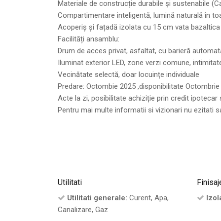
Materiale de construcție durabile și sustenabile 
Compartimentare inteligentă, lumină naturală în t
Acoperiș și fațadă izolata cu 15 cm vata bazaltica
Facilități ansamblu:
Drum de acces privat, asfaltat, cu barieră automat
Iluminat exterior LED, zone verzi comune, intimit
Vecinătate selectă, doar locuințe individuale
Predare: Octombie 2025 ,disponibilitate Octombrie
Acte la zi, posibilitate achiziție prin credit ipoteca
Pentru mai multe informatii si vizionari nu ezitat
Utilitati
Finisaj
Utilitati generale:
Curent, Apa,
Izola
Canalizare, Gaz