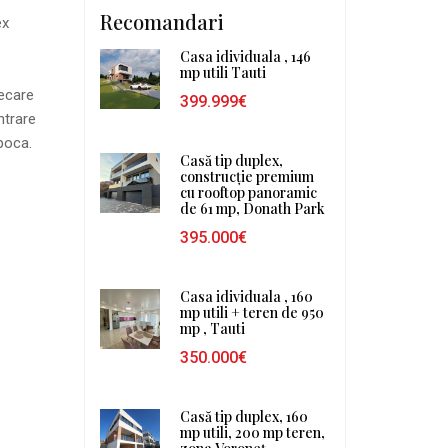
Recomandari
ex
Casa idividuala , 146
mp utili Tauti
iecare
399.999€
ntrare
poca.
Casă tip duplex,
construcție premium
cu rooftop panoramic
de 61 mp, Donath Park
395.000€
Casa idividuala , 160
mp utili + teren de 950
mp , Tauti
350.000€
Casă tip duplex, 160
mp utili, 200 mp teren,