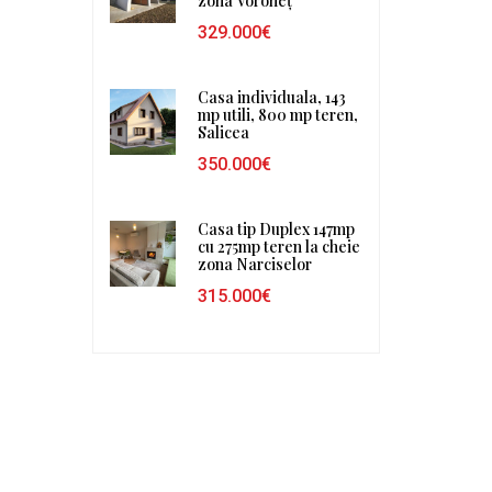
zona Voroneț
329.000€
Casa individuala, 143
mp utili, 800 mp teren,
Salicea
350.000€
Casa tip Duplex 147mp
cu 275mp teren la cheie
zona Narciselor
315.000€