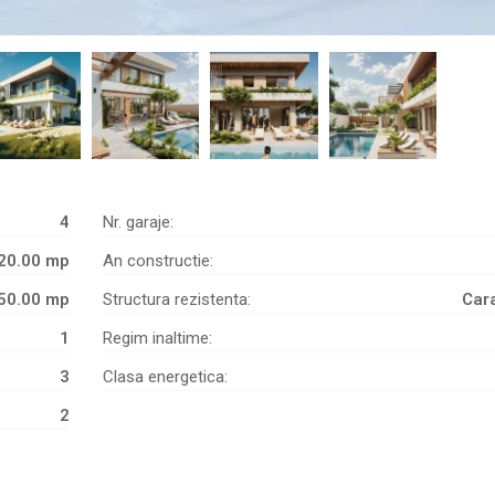
4
Nr. garaje:
20.00 mp
An constructie:
50.00 mp
Structura rezistenta:
Car
1
Regim inaltime:
3
Clasa energetica:
2