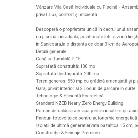
Vânzare Vila Casă Individuala cu Piscină - Ansamb
privat .Lux, confort și eficiență
Descoperă o proprietate unică în cadrul unui ansambl
cu piscină individuală, poziționate într-o zonă linișt
in Sanicoara,la o distanta de doar 3 km de Aeropor
Detalii generale:
Casă unifamilială P 1E
Suprafață construită: 130 mp
Suprafață desfășurată: 200 mp
Teren generos: 550 mp cu grădină amenajată și pis
Garaj privat interior si 2 Locuri de parcare în curte
Tehnologie & Eficiență Energetică:
Standard NZEB Nearly Zero Energy Building
Pompe de căldură aer-apă pentru încălzire și răcir
Panouri fotovoltaice pentru autonomie energetică 
Izolații de ultimă generație(vata bazaltica 15 cm,
Construcție & Finisaje Premium: