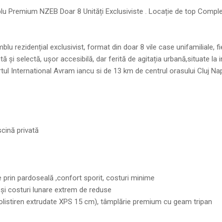
lu Premium NZEB Doar 8 Unități Exclusiviste . Locație de top Compl
u rezidențial exclusivist, format din doar 8 vile case unifamiliale, f
ită și selectă, ușor accesibilă, dar ferită de agitația urbană,situate la i
tul International Avram iancu si de 13 km de centrul orasului Cluj Na
cină privată
e prin pardoseală ,confort sporit, costuri minime
și costuri lunare extrem de reduse
 polistiren extrudate XPS 15 cm), tâmplărie premium cu geam tripan