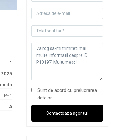
1
2025
amida
Sunt de acord cu prelucrarea
P+1
datelor
A