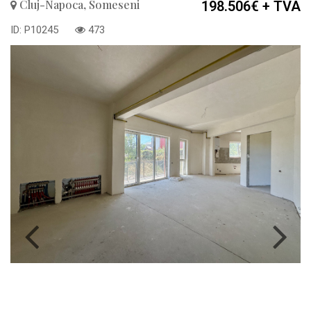
Cluj-Napoca, Someseni
198.506€
+ TVA
ID: P10245
473