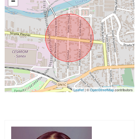
−
Leaflet
| ©
OpenStreetMap
contributors