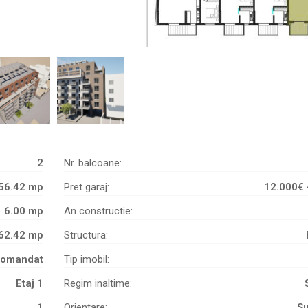
2
Nr. balcoane:
56.42 mp
Pret garaj:
12.000€ 
6.00 mp
An constructie:
62.42 mp
Structura:
omandat
Tip imobil:
Etaj 1
Regim inaltime:
1
Orientare:
Su