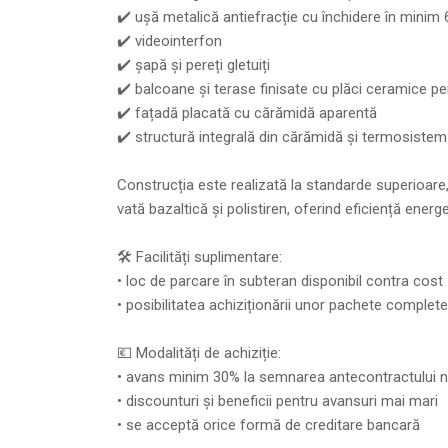
✔️ ușă metalică antiefracție cu închidere în minim
✔️ videointerfon
✔️ șapă și pereți gletuiți
✔️ balcoane și terase finisate cu plăci ceramice pe
✔️ fațadă placată cu cărămidă aparentă
✔️ structură integrală din cărămidă și termosistem
Construcția este realizată la standarde superioare,
vată bazaltică și polistiren, oferind eficiență energet
🛠️ Facilități suplimentare:
• loc de parcare în subteran disponibil contra cos
• posibilitatea achiziționării unor pachete complete
💶 Modalități de achiziție:
• avans minim 30% la semnarea antecontractului n
• discounturi și beneficii pentru avansuri mai mari
• se acceptă orice formă de creditare bancară