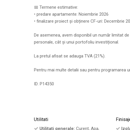
📅 Termene estimative:
• predare apartamente: Noiembrie 2026
• finalizare proiect și obținere CF-uri: Decembrie 2
De asemenea, avem disponibil un număr limitat de 
personale, cât și unui portofoliu investițional.
La pretul afisat se adauga TVA (21%).
Pentru mai multe detalii sau pentru programarea une
ID: P14350
Utilitati
Finisaj
Utilitati generale:
Curent, Apa,
Izola