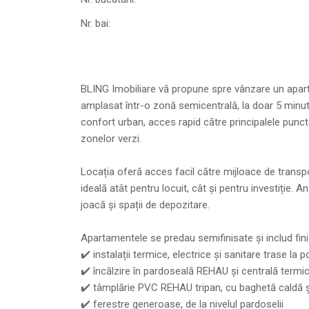
Nr. bai:
BLING Imobiliare vă propune spre vânzare un apar
amplasat într-o zonă semicentrală, la doar 5 minute
confort urban, acces rapid către principalele puncte 
zonelor verzi.
Locația oferă acces facil către mijloace de transpo
ideală atât pentru locuit, cât și pentru investiție.
joacă și spații de depozitare.
Apartamentele se predau semifinisate și includ fini
✔️ instalații termice, electrice și sanitare trase la p
✔️ încălzire în pardoseală REHAU și centrală term
✔️ tâmplărie PVC REHAU tripan, cu baghetă caldă și 
✔️ ferestre generoase, de la nivelul pardoselii