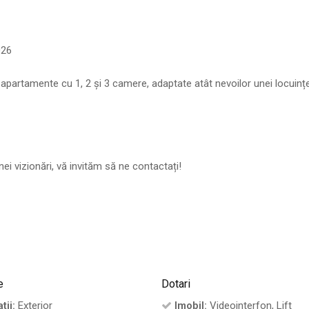
026
apartamente cu 1, 2 și 3 camere, adaptate atât nevoilor unei locuinț
i vizionări, vă invităm să ne contactați!
e
Dotari
tii:
Exterior
Imobil:
Videointerfon, Lift