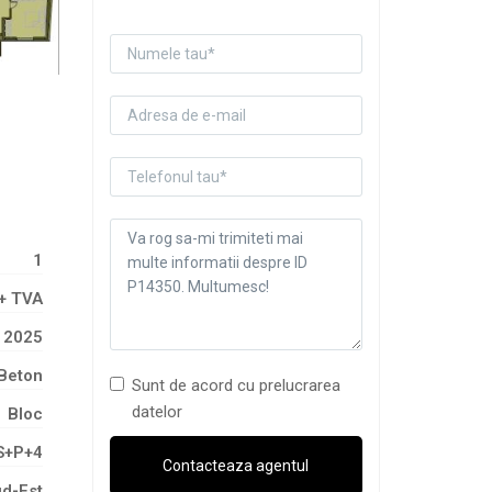
1
+ TVA
2025
Beton
Sunt de acord cu prelucrarea
datelor
Bloc
S+P+4
d-Est