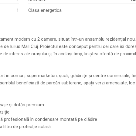
1
Clasa energetica:
tament modern cu 2 camere, situat într-un ansamblu rezidențial nou,
 de Iulius Mall Cluj. Proiectul este conceput pentru cei care își dore
de interes ale orașului și, în același timp, liniștea oferită de proximi
rt în comun, supermarketuri, școli, grădinițe și centre comerciale, fii
 Ansamblul beneficiază de parcări subterane, spații verzi amenajate, loc
saje și dotări premium:
oziție
ică profesională în condensare montată pe clădire
filtru de protecție solară