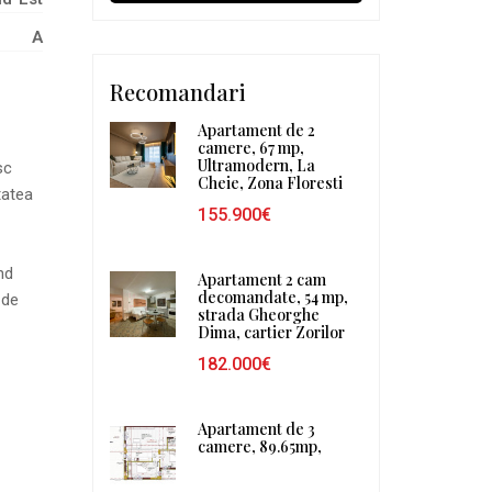
A
Recomandari
Apartament de 2
camere, 67 mp,
Ultramodern, La
sc
Cheie, Zona Floresti
tatea
155.900€
nd
Apartament 2 cam
decomandate, 54 mp,
 de
strada Gheorghe
Dima, cartier Zorilor
182.000€
Apartament de 3
camere, 89.65mp,