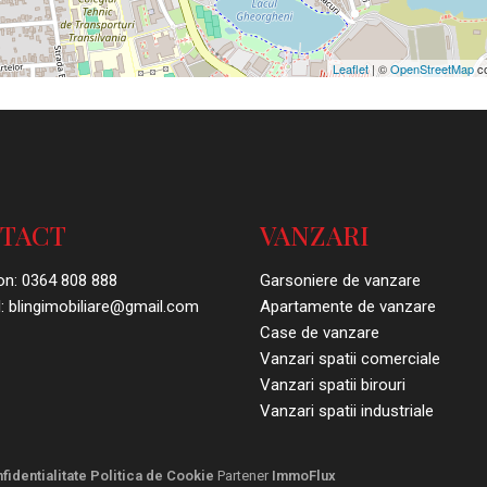
Leaflet
| ©
OpenStreetMap
co
TACT
VANZARI
on:
0364 808 888
Garsoniere de vanzare
:
blingimobiliare@gmail.com
Apartamente de vanzare
Case de vanzare
Vanzari spatii comerciale
Vanzari spatii birouri
Vanzari spatii industriale
fidentialitate
Politica de Cookie
Partener
ImmoFlux