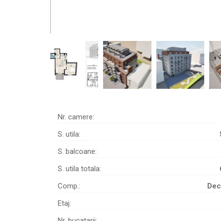
Nr. camere:
S. utila:
S. balcoane:
S. utila totala:
Comp.:
Dec
Etaj:
Nr. bucatarii: