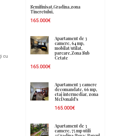
Semifinisat,Gradina,zona
Tineretului,
165.000€
Apartament de 3
camere, 64 mp,
mobilat/utilat,
parcare,Zona Sub
ți cu
Cetate
165.000€
Apartament 3 camere
decomandate, 66 mp,
etaj intermediar, zona
McDonald's
165.000€
Apartament de 3
camere, 75 mp utili
+Gradina/Boxa/ Parcul