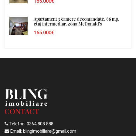
165.000€
Apartament 3 camere decomandate, 66 mp,
etaj intermediar, zona McDonald's
165.000€
CONTACT
Telefon:
0364 808 888
Email:
blingimobiliare@gmail.com