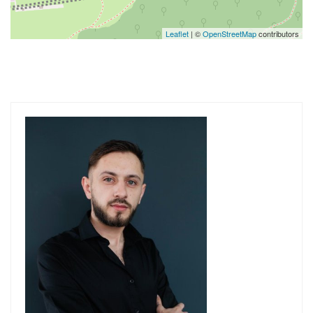
Leaflet
| ©
OpenStreetMap
contributors