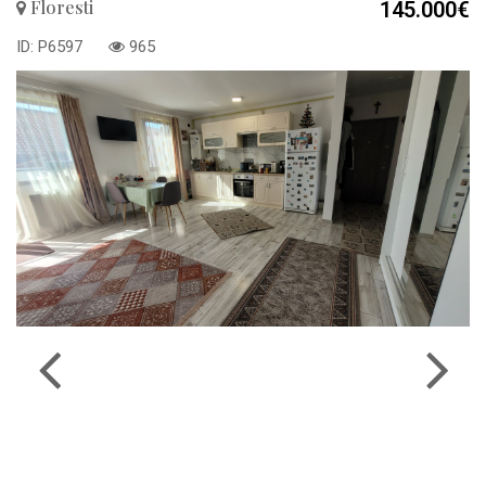
Floresti
145.000€
ID: P6597
965