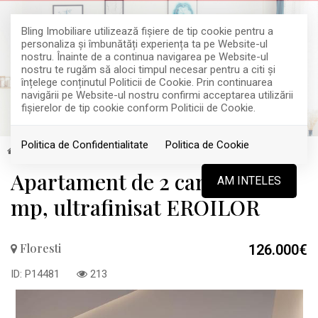
Bling Imobiliare utilizează fişiere de tip cookie pentru a
personaliza și îmbunătăți experiența ta pe Website-ul
nostru. Înainte de a continua navigarea pe Website-ul
nostru te rugăm să aloci timpul necesar pentru a citi și
înțelege conținutul Politicii de Cookie. Prin continuarea
navigării pe Website-ul nostru confirmi acceptarea utilizării
fişierelor de tip cookie conform Politicii de Cookie.
Politica de Confidentialitate
Politica de Cookie
Vanzare
Apartamente
Floresti
TOP
Apartament de 2 camere , 45
AM INTELES
mp, ultrafinisat EROILOR
Floresti
126.000€
ID: P14481
213