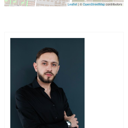
Leaflet
| ©
OpenStreetMap
contributors