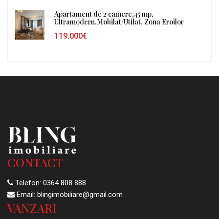
Apartament de 2 camere,45 mp,
Ultramodern,Mobilat/Utilat, Zona Eroilor
119.000€
CONTACT
Telefon:
0364 808 888
Email:
blingimobiliare@gmail.com
VANZARI