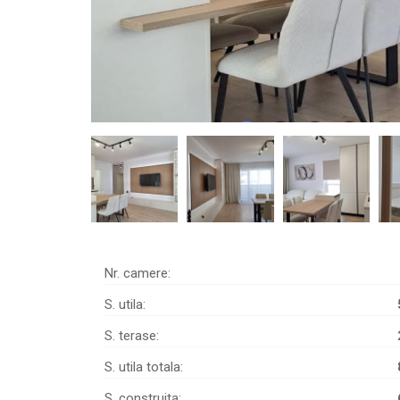
Nr. camere:
S. utila:
S. terase:
S. utila totala:
S. construita: