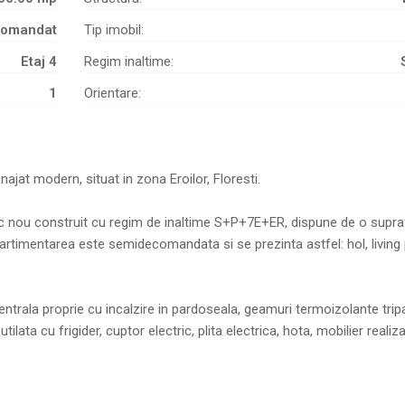
comandat
Tip imobil:
Etaj 4
Regim inaltime:
1
Orientare:
t modern, situat in zona Eroilor, Floresti.
loc nou construit cu regim de inaltime S+P+7E+ER, dispune de o supra
rtimentarea este semidecomandata si se prezinta astfel: hol, living 
entrala proprie cu incalzire in pardoseala, geamuri termoizolante trip
ilata cu frigider, cuptor electric, plita electrica, hota, mobilier realiz