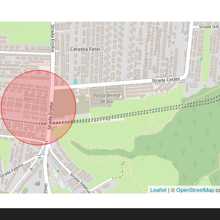
Leaflet
| ©
OpenStreetMap
co