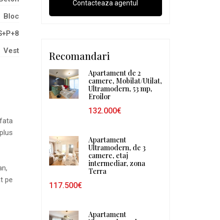
Bloc
S+P+8
Vest
Recomandari
Apartament de 2
camere, Mobilat/Utilat,
Ultramodern, 53 mp,
Eroilor
132.000€
fata
plus
Apartament
Ultramodern, de 3
camere, etaj
intermediar, zona
an,
Terra
at pe
117.500€
Apartament