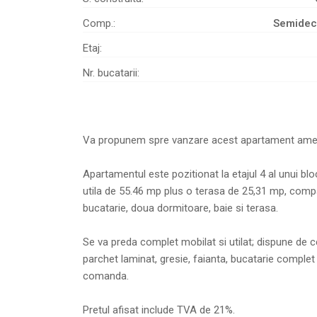
Comp.:
Semide
Etaj:
Nr. bucatarii:
Va propunem spre vanzare acest apartament amenaja
Apartamentul este pozitionat la etajul 4 al unui b
utila de 55.46 mp plus o terasa de 25,31 mp, compa
bucatarie, doua dormitoare, baie si terasa.
Se va preda complet mobilat si utilat; dispune de c
parchet laminat, gresie, faianta, bucatarie complet ut
comanda.
Pretul afisat include TVA de 21%.