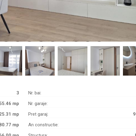
3
Nr. bai:
55.46 mp
Nr. garaje:
25.31 mp
Pret garaj:
9
80.77 mp
An constructie:
66.00 mp
Structura: