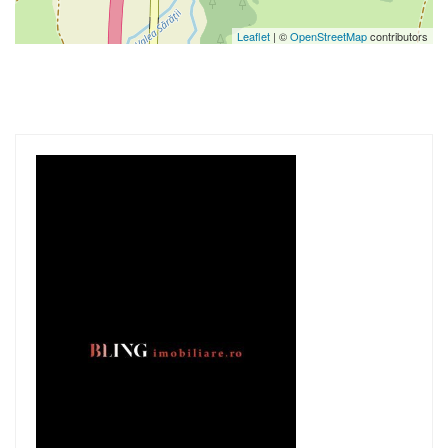
Leaflet
| ©
OpenStreetMap
contributors