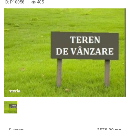
ID: P10058
405