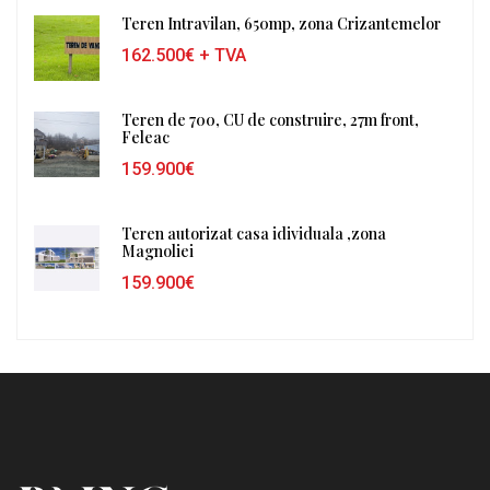
Teren Intravilan, 650mp, zona Crizantemelor
162.500€
+ TVA
Teren de 700, CU de construire, 27m front,
Feleac
159.900€
Teren autorizat casa idividuala ,zona
Magnoliei
159.900€