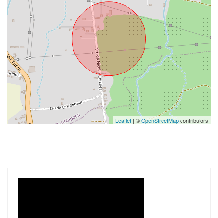
Leaflet
| ©
OpenStreetMap
contributors