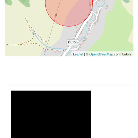
Leaflet
| ©
OpenStreetMap
contributors