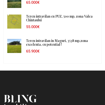
65.000€
Teren intravilan cu PUZ, 500 mp, zona Valea
Chintaului
55.000€
Teren intravilan in Maguri, 3538 mp,zona
excelenta, cu potential !
65.900€