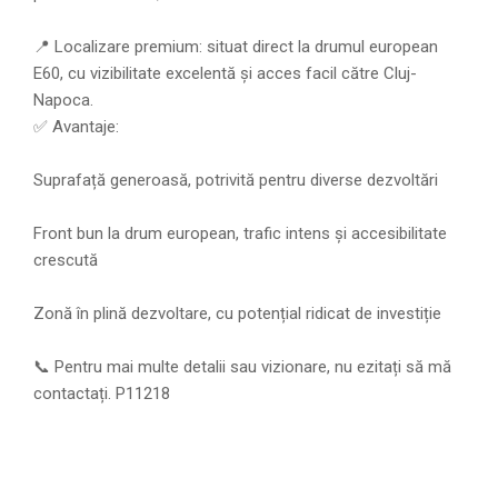
📍 Localizare premium: situat direct la drumul european
E60, cu vizibilitate excelentă și acces facil către Cluj-
Napoca.
✅ Avantaje:
Suprafață generoasă, potrivită pentru diverse dezvoltări
Front bun la drum european, trafic intens și accesibilitate
crescută
Zonă în plină dezvoltare, cu potențial ridicat de investiție
📞 Pentru mai multe detalii sau vizionare, nu ezitați să mă
contactați. P11218