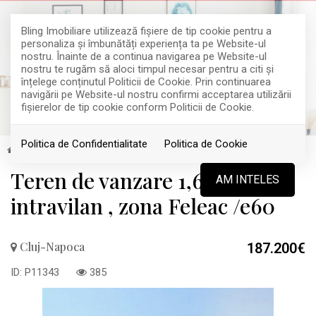
Bling Imobiliare utilizează fişiere de tip cookie pentru a
personaliza și îmbunătăți experiența ta pe Website-ul
nostru. Înainte de a continua navigarea pe Website-ul
nostru te rugăm să aloci timpul necesar pentru a citi și
înțelege conținutul Politicii de Cookie. Prin continuarea
navigării pe Website-ul nostru confirmi acceptarea utilizării
fişierelor de tip cookie conform Politicii de Cookie.
Politica de Confidentialitate
Politica de Cookie
Vanzare
Terenuri
Cluj-Napoca
Teren de vanzare 1,600 mp ,
AM INTELES
intravilan , zona Feleac /e60
Cluj-Napoca
187.200€
ID: P11343
385