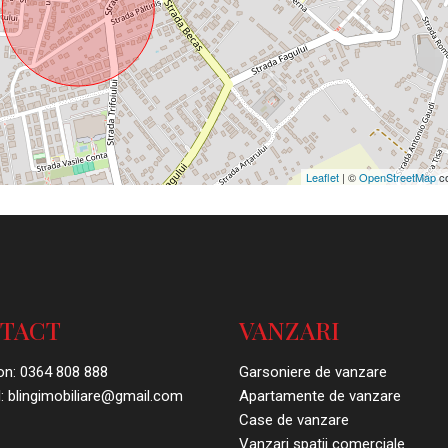
Leaflet
| ©
OpenStreetMap
co
TACT
VANZARI
on:
0364 808 888
Garsoniere de vanzare
:
blingimobiliare@gmail.com
Apartamente de vanzare
Case de vanzare
Vanzari spatii comerciale