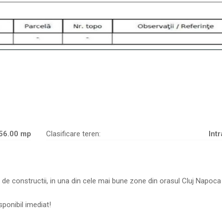
56.00 mp
Clasificare teren:
Intr
e constructii, in una din cele mai bune zone din orasul Cluj Napoca 
isponibil imediat!