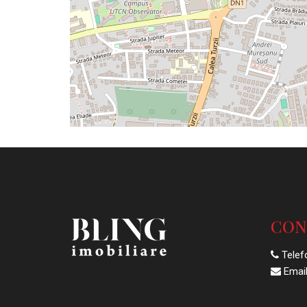
CON
Telef
Email