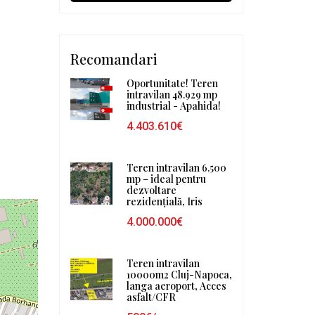
Recomandari
Oportunitate! Teren
intravilan 48.929 mp
industrial - Apahida!
4.403.610€
Teren intravilan 6.500
mp – ideal pentru
dezvoltare
rezidențială, Iris
4.000.000€
Teren intravilan
10000m2 Cluj-Napoca,
langa aeroport, Acces
asfalt/CFR