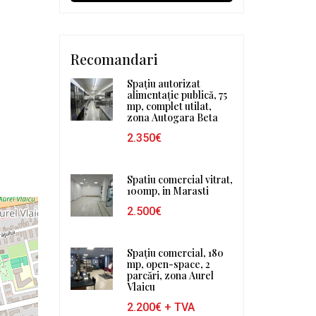
Recomandari
Spațiu autorizat
alimentație publică, 75
mp, complet utilat,
zona Autogara Beta
2.350€
Spatiu comercial vitrat,
100mp, in Marasti
2.500€
Spațiu comercial, 180
mp, open-space, 2
parcări, zona Aurel
Vlaicu
2.200€
+ TVA