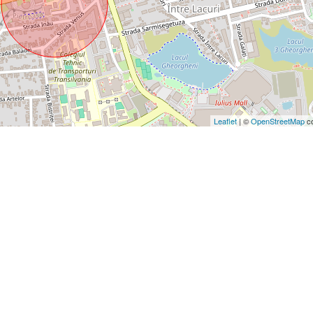
Leaflet
| ©
OpenStreetMap
co