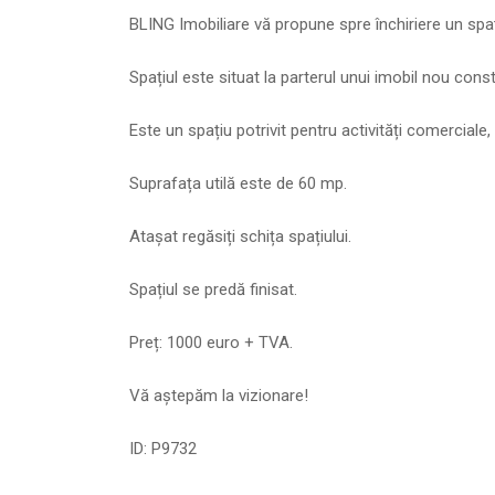
BLING Imobiliare vă propune spre închiriere un spaț
Spațiul este situat la parterul unui imobil nou const
Este un spațiu potrivit pentru activități comerciale, 
Suprafața utilă este de 60 mp.
Atașat regăsiți schița spațiului.
Spațiul se predă finisat.
Preț: 1000 euro + TVA.
Vă aștepăm la vizionare!
ID: P9732