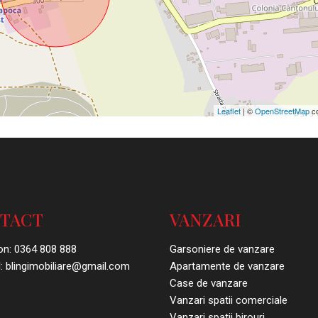
Leaflet
| ©
OpenStreetMap
co
TACT
VANZARI
on:
0364 808 888
Garsoniere de vanzare
:
blingimobiliare@gmail.com
Apartamente de vanzare
Case de vanzare
Vanzari spatii comerciale
Vanzari spatii birouri