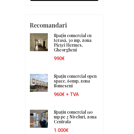
Recomandari
Spațiu comercial cu
terasă, 30 mp, zona
Pieței Hermes,
Gheorgheni
990€
Spațiu comercial open
space, 60mp, zona
Someseni
960€
+ TVA
Spațiu comercial 110
mp pe 2 Niveluri, zona
Centrala
1.000€