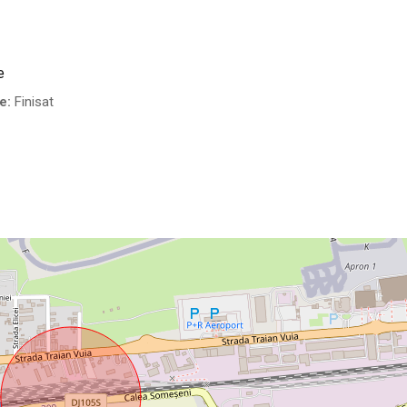
e
e:
Finisat