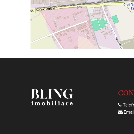
CON
Telef
Email