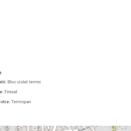
e
tii:
Bloc izolat termic
e:
Finisat
stre:
Termopan