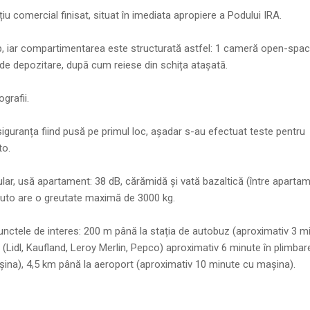
u comercial finisat, situat în imediata apropiere a Podului IRA.
mp, iar compartimentarea este structurată astfel: 1 cameră open-spa
de depozitare, după cum reiese din schița atașată.
grafii.
 siguranța fiind pusă pe primul loc, așadar s-au efectuat teste pentru
to.
ar, usă apartament: 38 dB, cărămidă și vată bazaltică (între aparta
l auto are o greutate maximă de 3000 kg.
unctele de interes: 200 m până la stația de autobuz (aproximativ 3 m
Lidl, Kaufland, Leroy Merlin, Pepco) aproximativ 6 minute în plimbare
șina), 4,5 km până la aeroport (aproximativ 10 minute cu mașina).