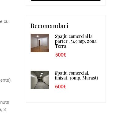
ce cu
Recomandari
Spațiu comercial la
parter , 51,9 mp, zona
Terra
500€
Spatiu comercial,
finisat, 50mp, Marasti
mente)
600€
inute
, 3