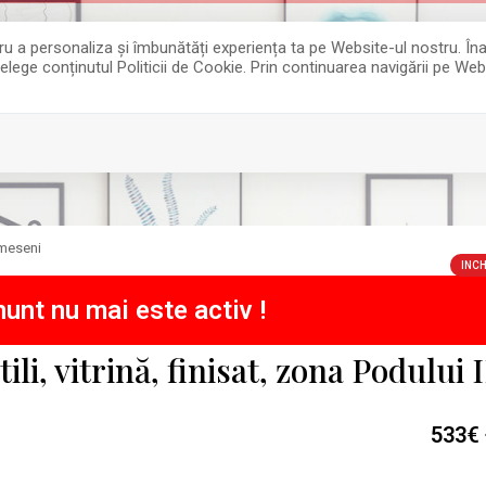
entru a personaliza și îmbunătăți experiența ta pe Website-ul nostru. 
țelege conținutul Politicii de Cookie. Prin continuarea navigării pe Web
meseni
INCH
unt nu mai este activ !
li, vitrină, finisat, zona Podului 
533€