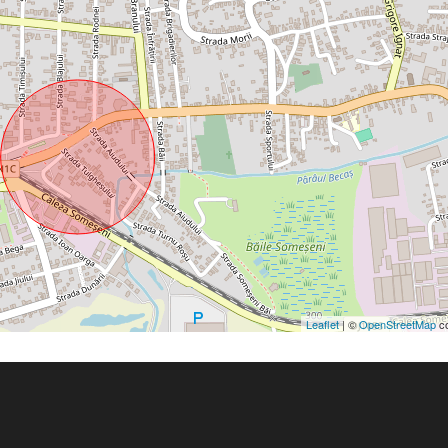
Leaflet
| ©
OpenStreetMap
co