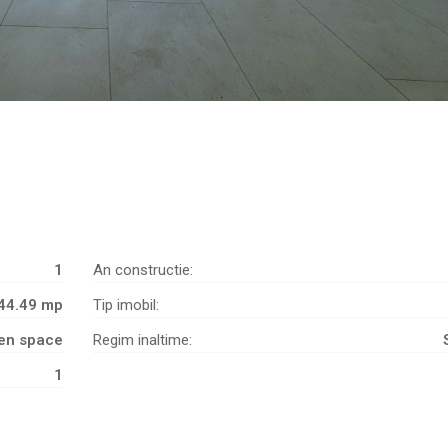
1
An constructie:
44.49 mp
Tip imobil:
en space
Regim inaltime:
1