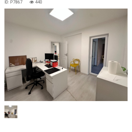
ID: P7867
440