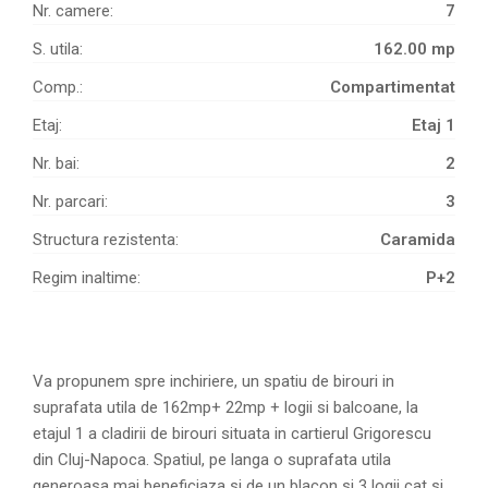
Nr. camere:
7
S. utila:
162.00 mp
Comp.:
Compartimentat
Etaj:
Etaj 1
Nr. bai:
2
Nr. parcari:
3
Structura rezistenta:
Caramida
Regim inaltime:
P+2
Va propunem spre inchiriere, un spatiu de birouri in
suprafata utila de 162mp+ 22mp + logii si balcoane, la
etajul 1 a cladirii de birouri situata in cartierul Grigorescu
din Cluj-Napoca. Spatiul, pe langa o suprafata utila
generoasa mai beneficiaza si de un blacon si 3 logii cat si