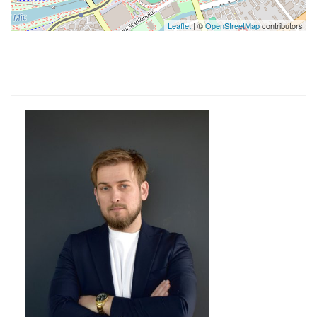
Leaflet
| ©
OpenStreetMap
contributors