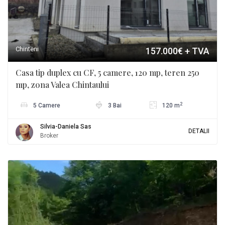
Chinteni
157.000€
+ TVA
Casa tip duplex cu CF, 5 camere, 120 mp, teren 250
mp, zona Valea Chintaului
2
5 Camere
3 Bai
120 m
Silvia-Daniela Sas
DETALII
Broker