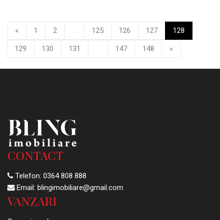
«
1
2
...
125
126
127
128
129
130
131
...
147
148
»
CONTACT
Telefon:
0364 808 888
Email:
blingimobiliare@gmail.com
VANZARI