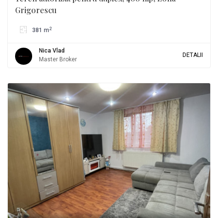
Grigorescu
2
381 m
Nica Vlad
DETALII
Master Broker