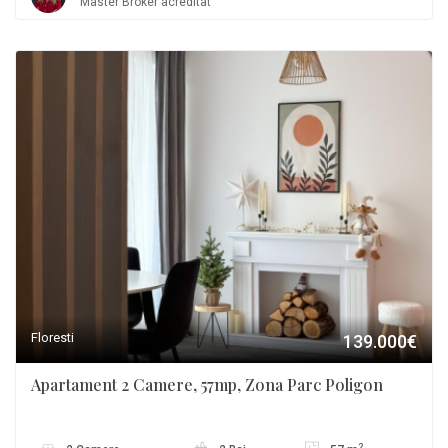
Master Broker acreditat
Floresti
139.000€
Apartament 2 Camere, 57mp, Zona Parc Poligon
2