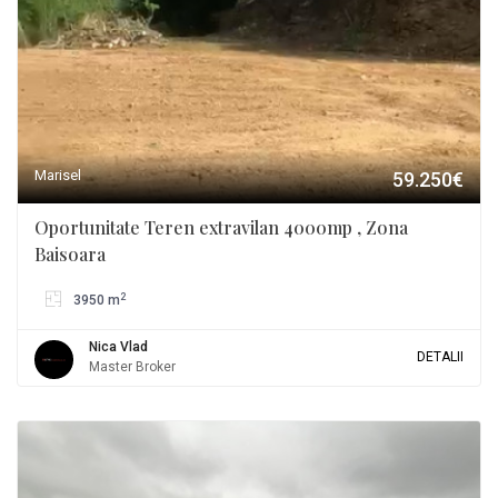
Marisel
59.250€
Oportunitate Teren extravilan 4000mp , Zona
Baisoara
2
3950 m
Nica Vlad
DETALII
Master Broker