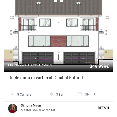
Cluj-Napoca, Dambul Rotund
349.999€
Duplex nou in cartierul Dambul Rotund
2
5 Camere
3 Bai
184 m
Simona Miron
DETALII
Master Broker acreditat