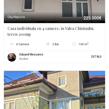
Cluj-Napoca
225.000€
Casa individuala cu 4 camere, in Valea Chintaului,
teren 200mp
2
4 Camere
2 Bai
140 m
Eduard Meszaros
DETALII
Broker