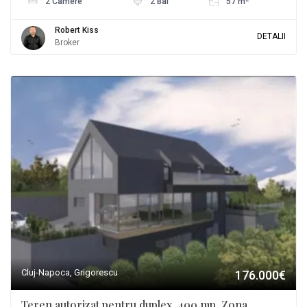
2 Camere
2 Bai
57 m
Robert Kiss
DETALII
Broker
Cluj-Napoca, Grigorescu
176.000€
Teren autorizat pentru duplex, 400 mp, Zona