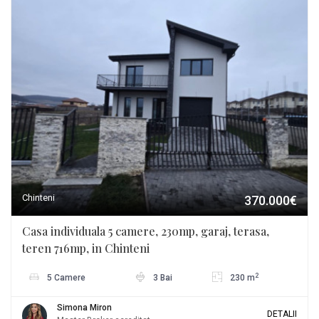
Chinteni
370.000€
Casa individuala 5 camere, 230mp, garaj, terasa,
teren 716mp, in Chinteni
2
5 Camere
3 Bai
230 m
Simona Miron
DETALII