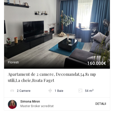
Floresti
160.000€
Apartament de 2 camere, Decomandat,54.81 mp
utili,La cheie,Roata Faget
2
2 Camere
1 Baie
54 m
Simona Miron
DETALII
Master Broker acreditat