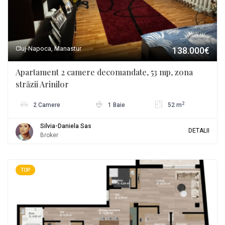
Cluj-Napoca, Manastur
138.000€
Apartament 2 camere decomandate, 53 mp, zona
străzii Arinilor
2
2 Camere
1 Baie
52 m
Silvia-Daniela Sas
DETALII
Broker
TOP