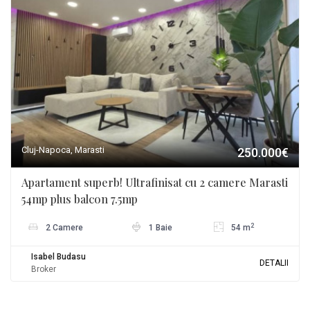
Cluj-Napoca, Marasti
250.000€
Apartament superb! Ultrafinisat cu 2 camere Marasti
54mp plus balcon 7.5mp
2
2 Camere
1 Baie
54 m
Isabel Budasu
DETALII
Broker