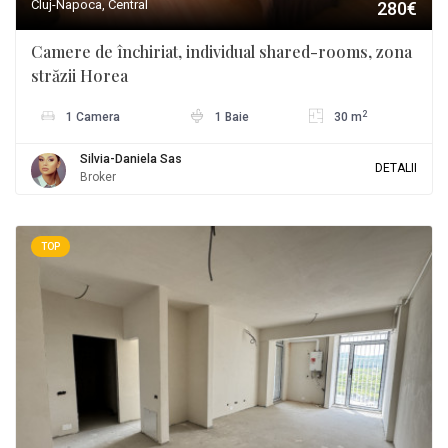
Cluj-Napoca, Central
280€
Camere de închiriat, individual shared-rooms, zona
străzii Horea
2
1 Camera
1 Baie
30 m
Silvia-Daniela Sas
DETALII
Broker
TOP