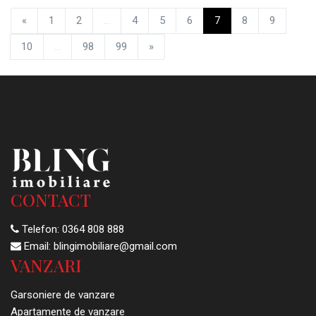
«
1
2
...
4
5
6
7
8
9
10
...
98
99
»
CONTACT
Telefon:
0364 808 888
Email:
blingimobiliare@gmail.com
VANZARI
Garsoniere de vanzare
Apartamente de vanzare