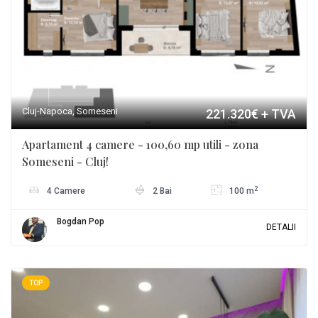
Cluj-Napoca, Someseni
221.320€
+ TVA
Apartament 4 camere - 100,60 mp utili - zona
Someseni - Cluj!
2
4 Camere
2 Bai
100 m
Bogdan Pop
DETALII
TOP