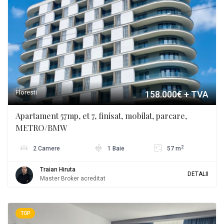
Floresti
158.000€
+ TVA
Apartament 57mp, et 7, finisat, mobilat, parcare,
METRO/BMW
2
2 Camere
1 Baie
57 m
Traian Hiruta
DETALII
Master Broker acreditat
TOP