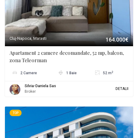
Cluj-Napoca, Marasti
164.000€
Apartament 2 camere decomandate, 52 mp, balcon,
zona Teleorman
2
2 Camere
1 Baie
52 m
Silvia-Daniela Sas
DETALII
Broker
TOP