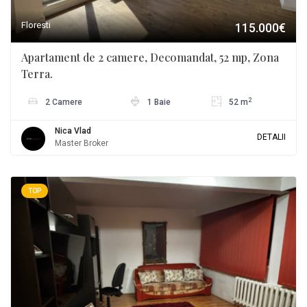
Floresti
115.000€
Apartament de 2 camere, Decomandat, 52 mp, Zona
Terra.
2
2 Camere
1 Baie
52 m
Nica Vlad
DETALII
Master Broker
TOP