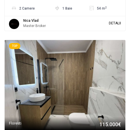
2
2 Camere
1 Baie
54 m
Nica Vlad
DETALII
Master Broker
TOP
Floresti
115.000€