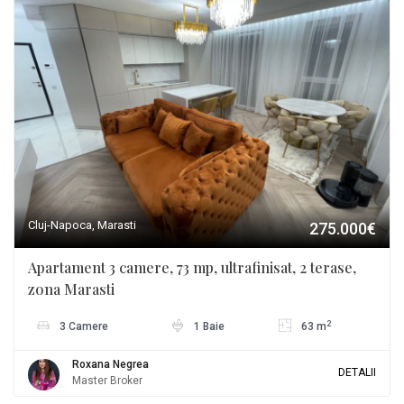
Cluj-Napoca, Marasti
275.000€
Apartament 3 camere, 73 mp, ultrafinisat, 2 terase,
zona Marasti
2
3 Camere
1 Baie
63 m
Roxana Negrea
DETALII
Master Broker