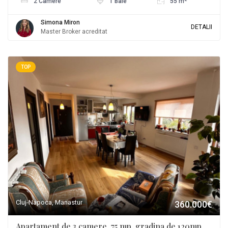
2 Camere
1 Baie
55 m
Simona Miron
DETALII
Master Broker acreditat
TOP
Cluj-Napoca, Manastur
360.000€
Apartament de 3 camere, 75 mp, gradina de 120mp,