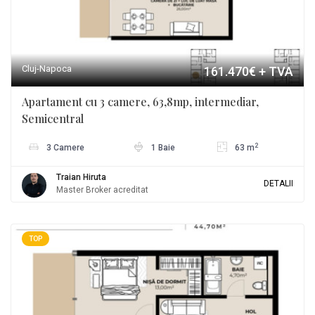
Cluj-Napoca
161.470€
+ TVA
Apartament cu 3 camere, 63,8mp, intermediar,
Semicentral
2
3 Camere
1 Baie
63 m
Traian Hiruta
DETALII
Master Broker acreditat
TOP