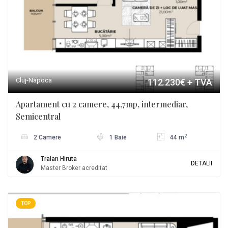
Cluj-Napoca
112.230€
+ TVA
Apartament cu 2 camere, 44,7mp, intermediar,
Semicentral
2
2 Camere
1 Baie
44 m
Traian Hiruta
DETALII
Master Broker acreditat
TOP