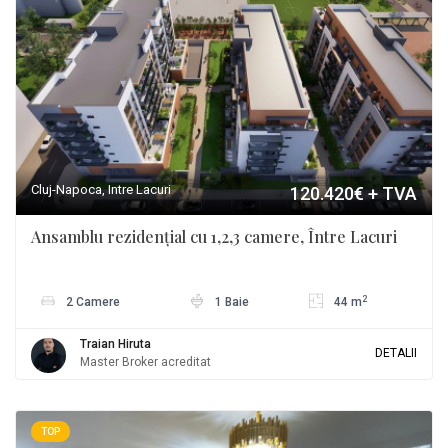
Cluj-Napoca, Intre Lacuri
120.420€
+ TVA
Ansamblu rezidențial cu 1,2,3 camere, Între Lacuri
2
2 Camere
1 Baie
44 m
Traian Hiruta
DETALII
Master Broker acreditat
TOP