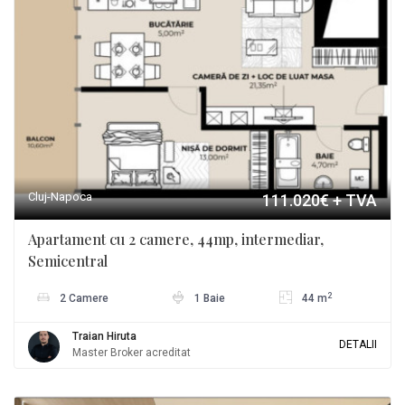
Cluj-Napoca
111.020€
+ TVA
Apartament cu 2 camere, 44mp, intermediar,
Semicentral
2
2 Camere
1 Baie
44 m
Traian Hiruta
DETALII
Master Broker acreditat