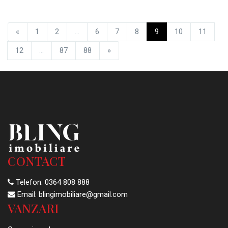
«
1
2
...
6
7
8
9
10
11
12
...
87
88
»
CONTACT
Telefon:
0364 808 888
Email:
blingimobiliare@gmail.com
VANZARI