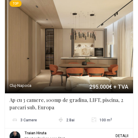
TOP
Cluj-Napoca
295.000€
+ TVA
Ap cu 3 camere, 100mp de gradina, LIFT, piscina, 2
parcari sub, Europa
2
3 Camere
2 Bai
100 m
Traian Hiruta
DETALII