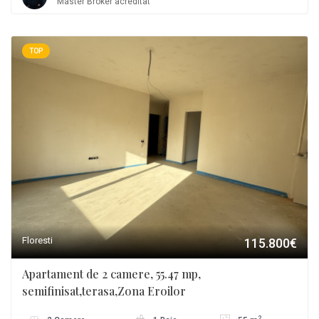
Master Broker acreditat
TOP
Floresti
115.800€
Apartament de 2 camere, 55.47 mp,
semifinisat,terasa,Zona Eroilor
2