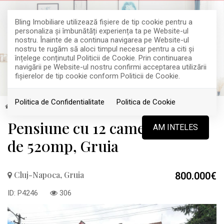
Bling Imobiliare utilizează fişiere de tip cookie pentru a
personaliza și îmbunătăți experiența ta pe Website-ul
nostru. Înainte de a continua navigarea pe Website-ul
nostru te rugăm să aloci timpul necesar pentru a citi și
înțelege conținutul Politicii de Cookie. Prin continuarea
navigării pe Website-ul nostru confirmi acceptarea utilizării
fişierelor de tip cookie conform Politicii de Cookie.
Politica de Confidentialitate
Politica de Cookie
Vanzare
Hoteluri
Cluj-Napoca
Gruia
Pensiune cu 12 camere, teren
AM INTELES
de 520mp, Gruia
Cluj-Napoca, Gruia
800.000€
ID: P4246
306