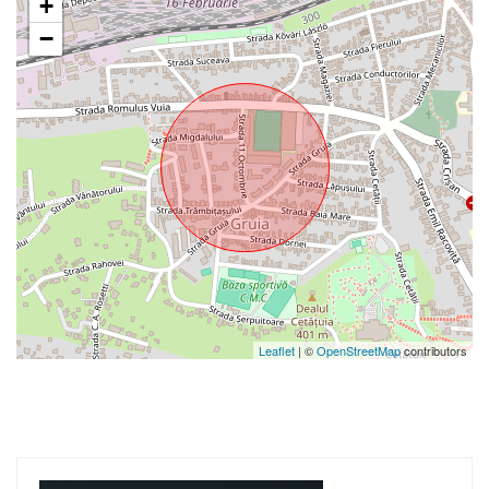
+
−
Leaflet
| ©
OpenStreetMap
contributors