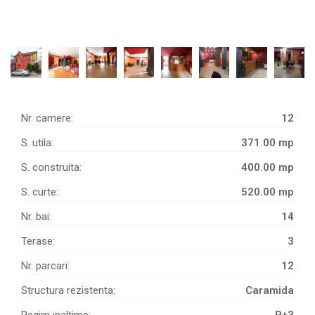
Nr. camere:
12
S. utila:
371.00 mp
S. construita:
400.00 mp
S. curte:
520.00 mp
Nr. bai:
14
Terase:
3
Nr. parcari:
12
Structura rezistenta:
Caramida
Regim inaltime:
P+3