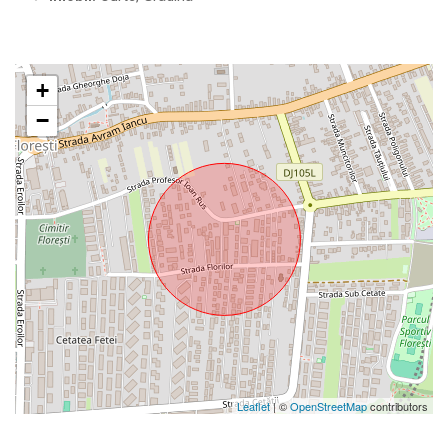
+
−
Leaflet
| ©
OpenStreetMap
contributors