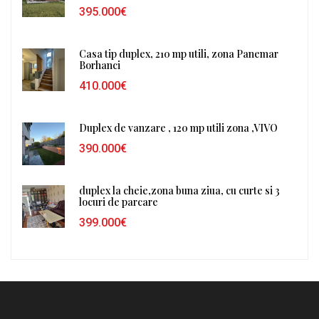
395.000€
Casa tip duplex, 210 mp utili, zona Panemar
Borhanci
410.000€
Duplex de vanzare , 120 mp utili zona ,VIVO
390.000€
duplex la cheie,zona buna ziua, cu curte si 3
locuri de parcare
399.000€