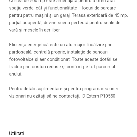
Curtea de 500 mp este amenajată pentru a oferi atât
spațiu verde, cât și funcționalitate – locuri de parcare
pentru patru mașini și un garaj. Terasa exterioară de 45 mp,
parțial acoperită, devine scena perfectă pentru serile de
vară și mesele în aer liber.
Eficiența energetică este un atu major: încălzire prin
pardoseală, centrală proprie, instalație de panouri
fotovoltaice și aer condiționat. Toate aceste dotări se
traduc prin costuri reduse și confort pe tot parcursul
anului.
Pentru detalii suplimentare și pentru programarea unei
vizionari nu ezitați să ne contactați. ID Extern P10550
Utilitati