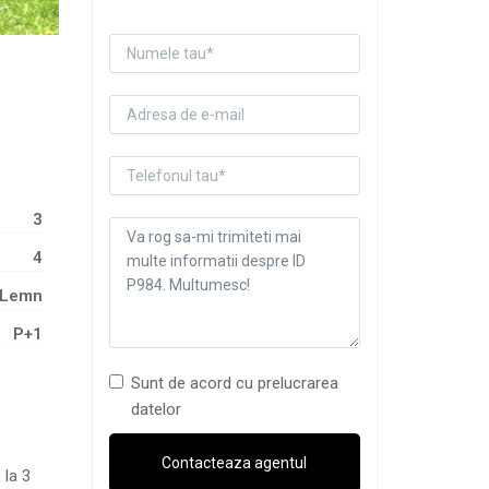
3
4
Lemn
P+1
Sunt de acord cu prelucrarea
datelor
 la 3