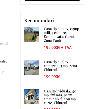
Recomandari
Casa tip duplex, 135mp
utili, 4 camere,
Semifinisata, Garaj,
Zona Tauti
nchisă
195.000€
+ TVA
entru
Casa tip duplex, 4
camere, 143 mp, zona
Chinteni
. ID
199.990€
Casă individuală, 170
mp, finisata, pe un
singur nivel, 300 mp
curte, Chinteni