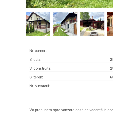
Nr. camere:
S. utila:
2
S. construita:
2
S. teren:
6
Nr. bucatarii:
Va propunem spre vanzare casă de vacanță în comuna B