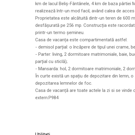
km de lacul Beliș-Fântânele, 4 km de baza pârtiei Mă
realizează într-un mod facil, având calea de acce
Proprietatea este alcătuită dintr-un teren de 600
desfășurată pe 256 mp. Construcția este racordată la 
printr-un termo șemineu.
Casa de vacanța este compartimentată astfel:
- demisol parțial: o încăpere de tipul unei crame, 
- Parter: living, 2 dormitoare matrimoniale, baie, 
parțial cu sticlă);
- Mansarda: hol, 2 dormitoare matrimoniale, 2 dormi
În curte există un spațiu de depozitare din lemn, o
depozitarea lemnelor de foc.
Casa de vacanță are toate actele la zi si se vinde co
extern:P984
Utilitati