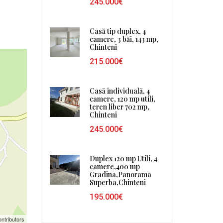
245.000€
Casă tip duplex, 4
camere, 3 băi, 143 mp,
Chinteni
215.000€
Casă individuală, 4
camere, 120 mp utili,
teren liber 702 mp,
Chinteni
245.000€
Duplex 120 mp Utili, 4
camere,400 mp
Gradina,Panorama
Superba,Chinteni
195.000€
ntributors