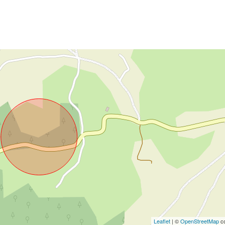
Leaflet
| ©
OpenStreetMap
co