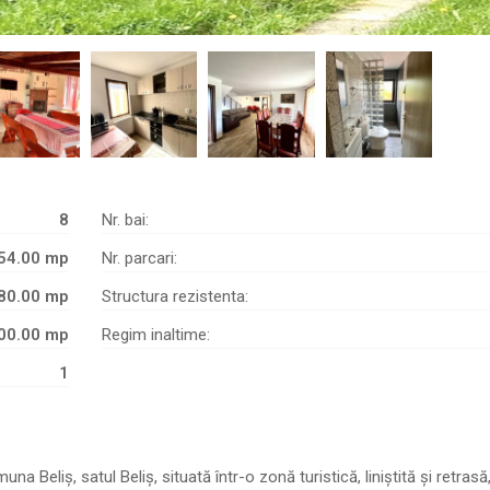
8
Nr. bai:
54.00 mp
Nr. parcari:
80.00 mp
Structura rezistenta:
00.00 mp
Regim inaltime:
1
eliș, satul Beliș, situată într-o zonă turistică, liniștită și retrasă,