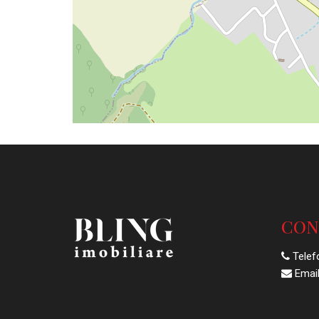
CON
Telef
Email