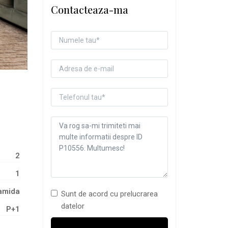
Contacteaza-ma
2
1
amida
Sunt de acord cu prelucrarea
datelor
P+1