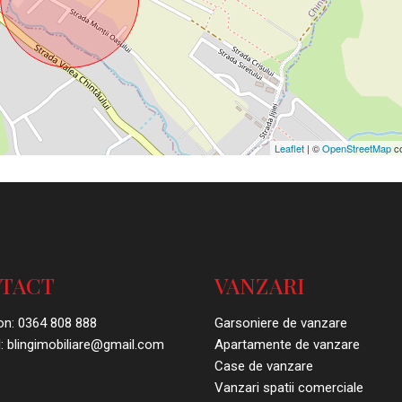
Leaflet
| ©
OpenStreetMap
co
TACT
VANZARI
on:
0364 808 888
Garsoniere de vanzare
:
blingimobiliare@gmail.com
Apartamente de vanzare
Case de vanzare
Vanzari spatii comerciale