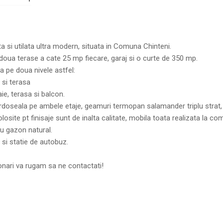
si utilata ultra modern, situata in Comuna Chinteni.
oua terase a cate 25 mp fiecare, garaj si o curte de 350 mp.
pe doua nivele astfel:
 si terasa
ie, terasa si balcon.
ardoseala pe ambele etaje, geamuri termopan salamander triplu strat,
 folosite pt finisaje sunt de inalta calitate, mobila toata realizata la c
cu gazon natural.
si statie de autobuz.
ionari va rugam sa ne contactati!