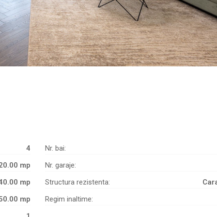
4
Nr. bai:
20.00 mp
Nr. garaje:
40.00 mp
Structura rezistenta:
Car
50.00 mp
Regim inaltime:
1