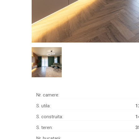
Nr. camere:
S. utila:
1
S. construita:
1
S. teren:
3
Nr. bucatarii: