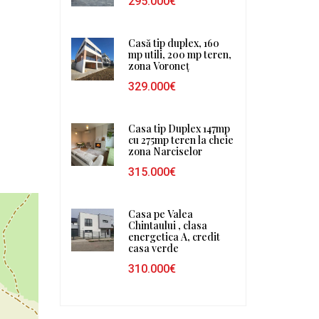
295.000€
Casă tip duplex, 160
mp utili, 200 mp teren,
zona Voroneț
329.000€
Casa tip Duplex 147mp
cu 275mp teren la cheie
zona Narciselor
315.000€
Casa pe Valea
Chintaului , clasa
energetica A, credit
casa verde
310.000€