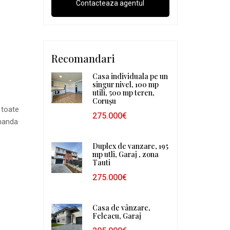
Recomandari
Casa individuala pe un
singur nivel, 100 mp
utili, 500 mp teren,
Corușu
 toate
275.000€
omanda
Duplex de vanzare, 195
mp utli, Garaj , zona
Tauti
275.000€
Casa de vânzare,
Feleacu, Garaj