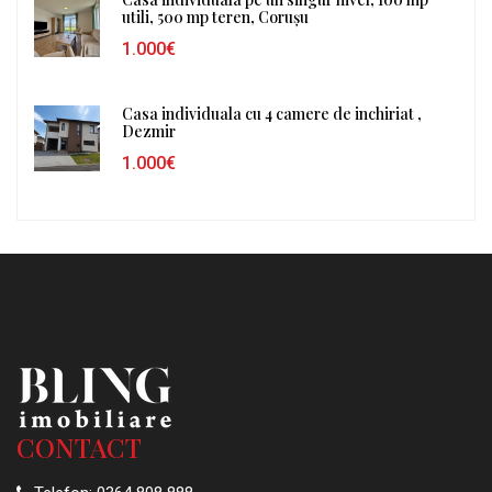
utili, 500 mp teren, Corușu
1.000€
Casa individuala cu 4 camere de inchiriat ,
Dezmir
1.000€
CONTACT