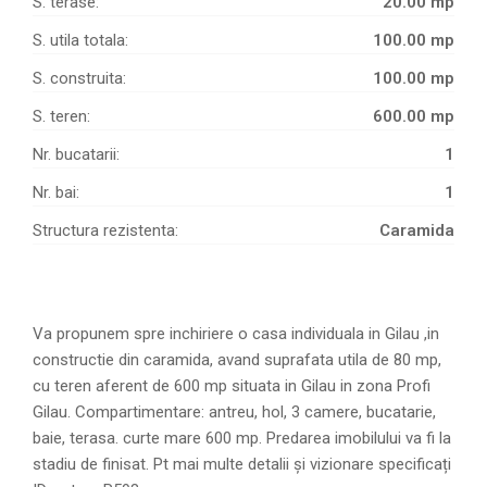
S. terase:
20.00 mp
S. utila totala:
100.00 mp
S. construita:
100.00 mp
S. teren:
600.00 mp
Nr. bucatarii:
1
Nr. bai:
1
Structura rezistenta:
Caramida
Va propunem spre inchiriere o casa individuala in Gilau ,in
constructie din caramida, avand suprafata utila de 80 mp,
cu teren aferent de 600 mp situata in Gilau in zona Profi
Gilau. Compartimentare: antreu, hol, 3 camere, bucatarie,
baie, terasa. curte mare 600 mp. Predarea imobilului va fi la
stadiu de finisat. Pt mai multe detalii și vizionare specificați