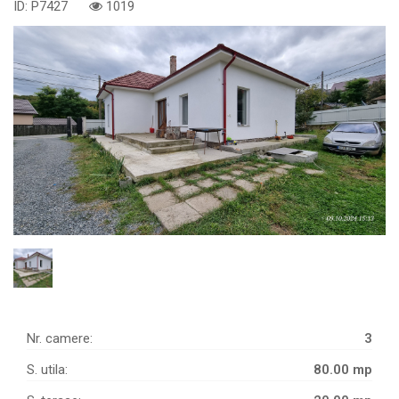
ID: P7427
1019
Nr. camere:
3
S. utila:
80.00 mp