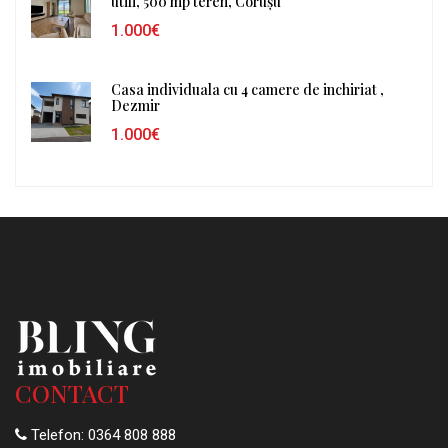
utili, 500 mp teren, Corușu
1.000€
Casa individuala cu 4 camere de inchiriat ,
Dezmir
1.000€
CONTACT
Telefon:
0364 808 888