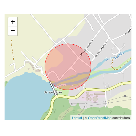
+
−
Leaflet
| ©
OpenStreetMap
contributors