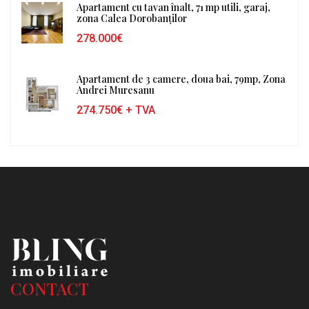
Apartament cu tavan înalt, 71 mp utili, garaj,
zona Calea Dorobanților
278.000€
Apartament de 3 camere, doua bai, 79mp, Zona
Andrei Muresanu
274.750€
+ TVA
CONTACT