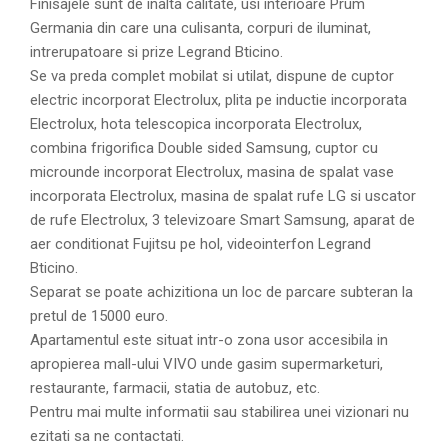
Finisajele sunt de inalta calitate, usi interioare Prum
Germania din care una culisanta, corpuri de iluminat,
intrerupatoare si prize Legrand Bticino.
Se va preda complet mobilat si utilat, dispune de cuptor
electric incorporat Electrolux, plita pe inductie incorporata
Electrolux, hota telescopica incorporata Electrolux,
combina frigorifica Double sided Samsung, cuptor cu
microunde incorporat Electrolux, masina de spalat vase
incorporata Electrolux, masina de spalat rufe LG si uscator
de rufe Electrolux, 3 televizoare Smart Samsung, aparat de
aer conditionat Fujitsu pe hol, videointerfon Legrand
Bticino.
Separat se poate achizitiona un loc de parcare subteran la
pretul de 15000 euro.
Apartamentul este situat intr-o zona usor accesibila in
apropierea mall-ului VIVO unde gasim supermarketuri,
restaurante, farmacii, statia de autobuz, etc.
Pentru mai multe informatii sau stabilirea unei vizionari nu
ezitati sa ne contactati.