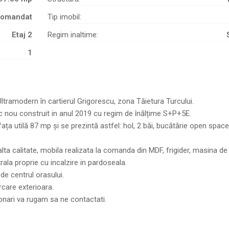
comandat
Tip imobil:
Etaj 2
Regim inaltime:
1
ramodern în cartierul Grigorescu, zona Tăietura Turcului.
oc nou construit in anul 2019 cu regim de înălțime S+P+5E.
utilă 87 mp și se prezintă astfel: hol, 2 băi, bucătărie open space
nalta calitate, mobila realizata la comanda din MDF, frigider, masina de
ala proprie cu incalzire in pardoseala.
de centrul orasului.
rcare exterioara.
onari va rugam sa ne contactati.