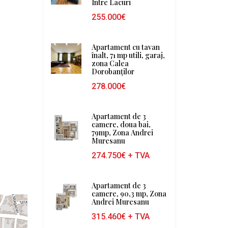
Intre Lacuri
255.000€
Apartament cu tavan
înalt, 71 mp utili, garaj,
zona Calea
Dorobanților
278.000€
Apartament de 3
camere, doua bai,
79mp, Zona Andrei
Muresanu
274.750€
+ TVA
Apartament de 3
camere, 90,3 mp, Zona
Andrei Muresanu
315.460€
+ TVA