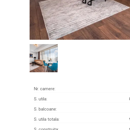
Nr. camere:
S. utila:
S. balcoane:
S. utila totala:
S. construita: