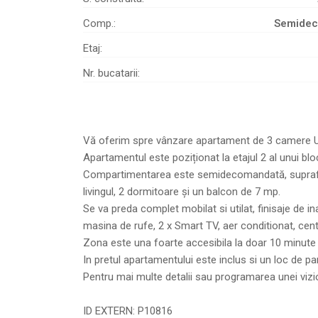
Comp.:
Semide
Etaj:
Nr. bucatarii:
Vă oferim spre vânzare apartament de 3 camere Ult
Apartamentul este poziționat la etajul 2 al unui bl
Compartimentarea este semidecomandată, suprafața 
livingul, 2 dormitoare și un balcon de 7 mp.
Se va preda complet mobilat si utilat, finisaje de i
masina de rufe, 2 x Smart TV, aer conditionat, centr
Zona este una foarte accesibila la doar 10 minute 
In pretul apartamentului este inclus si un loc de pa
Pentru mai multe detalii sau programarea unei vizi
ID EXTERN: P10816