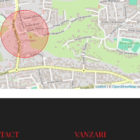
Leaflet
| ©
OpenStreetMap
co
TACT
VANZARI