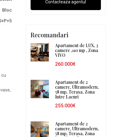
Bloc
S+P+5
Recomandari
Apartament de LUX, 3
camere ,110 mp , Zona
VIVO
260.000€
 cu
Apartament de 2
camere, Ultramodern,
 vase,
58 mp, Terasa, Zona
Intre Lacuri
255.000€
Apartament de 2
camere, Ultramodern,
58 mp, Terasa, Zona