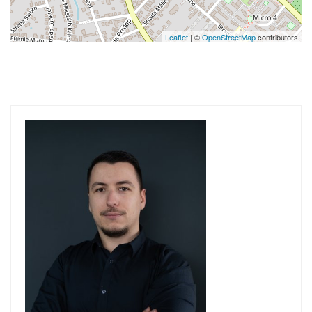
Leaflet
| ©
OpenStreetMap
contributors