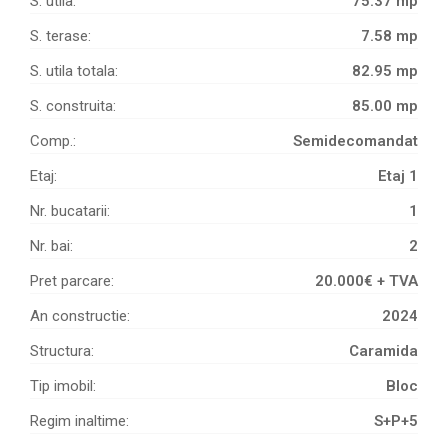
S. utila:
75.37 mp
S. terase:
7.58 mp
S. utila totala:
82.95 mp
S. construita:
85.00 mp
Comp.:
Semidecomandat
Etaj:
Etaj 1
Nr. bucatarii:
1
Nr. bai:
2
Pret parcare:
20.000€ + TVA
An constructie:
2024
Structura:
Caramida
Tip imobil:
Bloc
Regim inaltime:
S+P+5