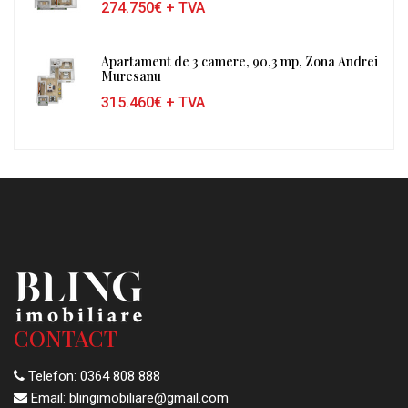
274.750€
+ TVA
Apartament de 3 camere, 90,3 mp, Zona Andrei
Muresanu
315.460€
+ TVA
CONTACT
Telefon:
0364 808 888
Email:
blingimobiliare@gmail.com