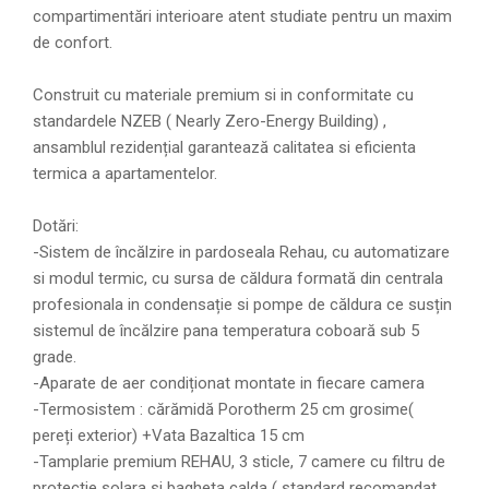
compartimentări interioare atent studiate pentru un maxim
de confort.
Construit cu materiale premium si in conformitate cu
standardele NZEB ( Nearly Zero-Energy Building) ,
ansamblul rezidențial garantează calitatea si eficienta
termica a apartamentelor.
Dotări:
-Sistem de încălzire in pardoseala Rehau, cu automatizare
si modul termic, cu sursa de căldura formată din centrala
profesionala in condensație si pompe de căldura ce susțin
sistemul de încălzire pana temperatura coboară sub 5
grade.
-Aparate de aer condiționat montate in fiecare camera
-Termosistem : cărămidă Porotherm 25 cm grosime(
pereți exterior) +Vata Bazaltica 15 cm
-Tamplarie premium REHAU, 3 sticle, 7 camere cu filtru de
protectie solara si bagheta calda ( standard recomandat