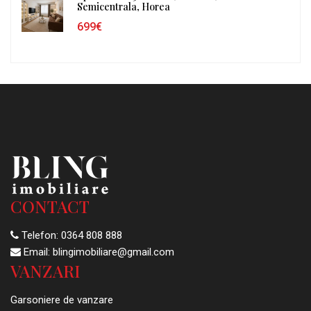
Semicentrala, Horea
699€
CONTACT
Telefon:
0364 808 888
Email:
blingimobiliare@gmail.com
VANZARI
Garsoniere de vanzare