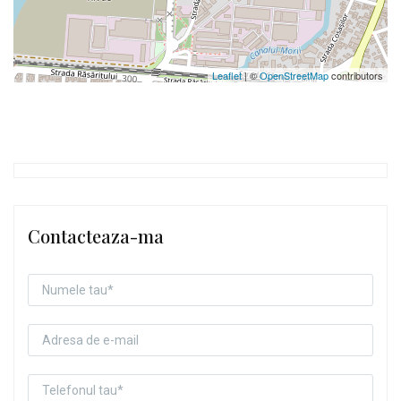
Leaflet
| ©
OpenStreetMap
contributors
Contacteaza-ma