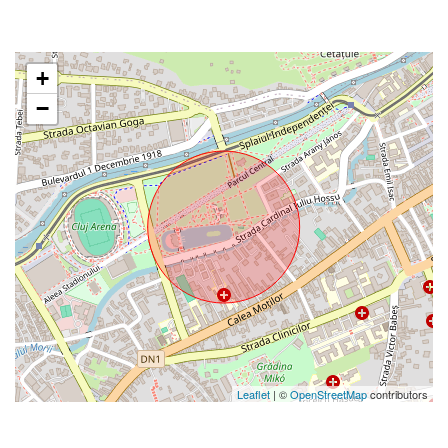
+
−
Leaflet
| ©
OpenStreetMap
contributors