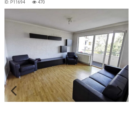
ID: P11694
470