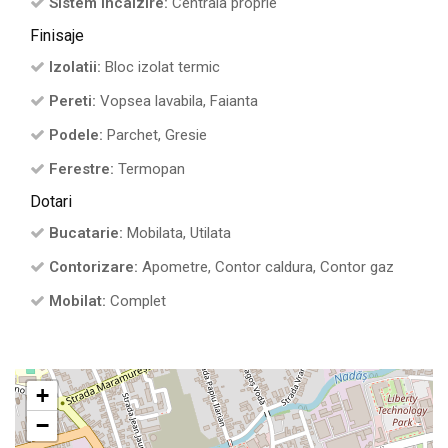
Sistem incalzire:
Centrala proprie
Finisaje
Izolatii:
Bloc izolat termic
Pereti:
Vopsea lavabila, Faianta
Podele:
Parchet, Gresie
Ferestre:
Termopan
Dotari
Bucatarie:
Mobilata, Utilata
Contorizare:
Apometre, Contor caldura, Contor gaz
Mobilat:
Complet
+
−