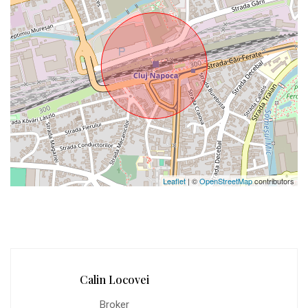
Leaflet
| ©
OpenStreetMap
contributors
Calin Locovei
Broker