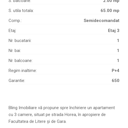
S. balcoane:
2.00 mp
S. utila totala:
65.00 mp
Comp.:
Semidecomandat
Etaj:
Etaj 3
Nr. bucatarii:
1
Nr. bai:
1
Nr. balcoane:
1
Regim inaltime:
P+4
Garantie:
650
Bling Imobiliare vă propune spre închiriere un apartament
cu 3 camere, situat pe strada Horea, în apropiere de
Facultatea de Litere și de Gara.