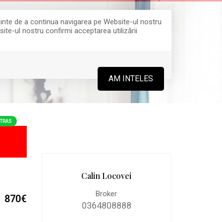
Înainte de a continua navigarea pe Website-ul nostru
site-ul nostru confirmi acceptarea utilizării
0364 808 888
AM INTELES
TRAS
Calin Locovei
Broker
870€
0364808888