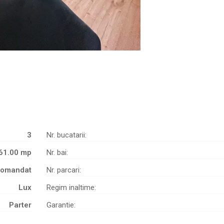
3
Nr. bucatarii:
61.00 mp
Nr. bai:
comandat
Nr. parcari:
Lux
Regim inaltime:
Parter
Garantie: