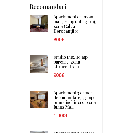
Recomandari
Apartament cu tavan
înalt, 71 mp utili, garaj,
zona Calea
Dorobanților
800€
Studio Lux, 40 mp,
parcare, zona
Ultracentrala
900€
Apartament 3 camere
decomandate, 93 mp,
prima inchiriere, zona
Iulius Mall
1.000€