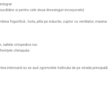
integral
bucătărie si pentru cele doua dressinguri incorporate)
na frigorifică , hota, plita pe inductie, cuptor cu ventilator, masina
e, saltele ortopedice noi
erințele chiriașului
ea interioară nu se aud zgomotele traficului de pe strada principală 