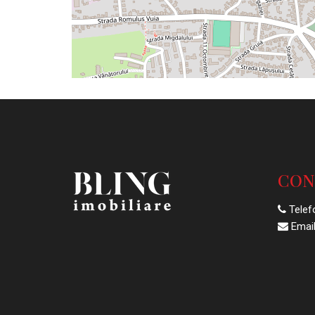
CON
Telef
Email