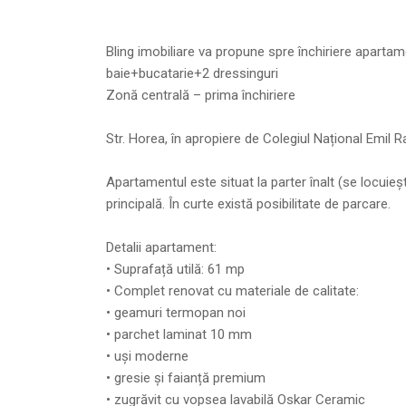
Bling imobiliare va propune spre închiriere aparta
baie+bucatarie+2 dressinguri
Zonă centrală – prima închiriere
Str. Horea, în apropiere de Colegiul Național Emil R
Apartamentul este situat la parter înalt (se locuieșt
principală. În curte există posibilitate de parcare.
Detalii apartament:
• Suprafață utilă: 61 mp
• Complet renovat cu materiale de calitate:
• geamuri termopan noi
• parchet laminat 10 mm
• uși moderne
• gresie și faianță premium
• zugrăvit cu vopsea lavabilă Oskar Ceramic