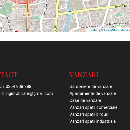
Leaflet
| ©
OpenStreetMap
co
TACT
VANZARI
on:
0364 808 888
Garsoniere de vanzare
:
blingimobiliare@gmail.com
Apartamente de vanzare
Case de vanzare
Vanzari spatii comerciale
Vanzari spatii birouri
Vanzari spatii industriale