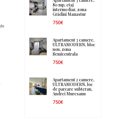
Apartament 3 camere,
80 mp, etaj
intermediar, zona
Grădini Manastur
750€
 de
Apartament 3 camere,
ULTRAMODERN, bloc
nou, zona
Semicentrala
750€
Apartament 2 camere,
.
ULTRAMODERN, loc
de parcare subteran,
Andrei Muresanu
750€