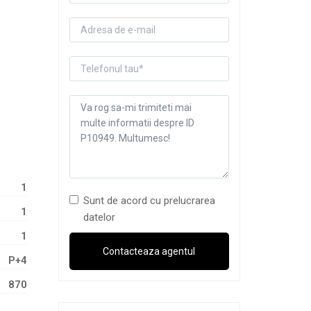
1
Sunt de acord cu prelucrarea
1
datelor
1
P+4
870