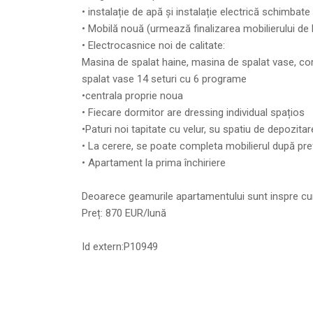
• instalație de apă și instalație electrică schimbate 
• Mobilă nouă (urmează finalizarea mobilierului de 
• Electrocasnice noi de calitate:
Masina de spalat haine, masina de spalat vase, combi
spalat vase 14 seturi cu 6 programe
•centrala proprie noua
• Fiecare dormitor are dressing individual spațios
•Paturi noi tapitate cu velur, su spatiu de depozitar
• La cerere, se poate completa mobilierul după pref
• Apartament la prima închiriere
Deoarece geamurile apartamentului sunt inspre curt
Preț: 870 EUR/lună
Id extern:P10949