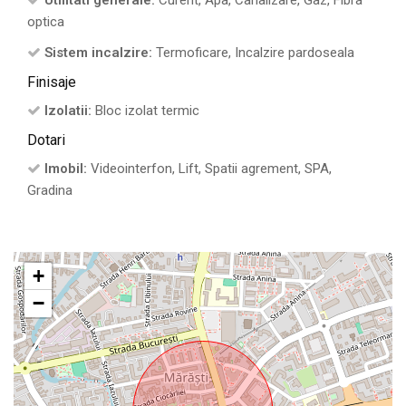
Utilitati generale:
Curent, Apa, Canalizare, Gaz, Fibra
optica
Sistem incalzire:
Termoficare, Incalzire pardoseala
Finisaje
Izolatii:
Bloc izolat termic
Dotari
Imobil:
Videointerfon, Lift, Spatii agrement, SPA,
Gradina
+
−