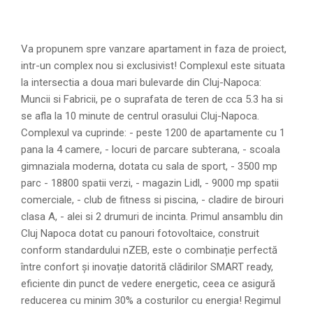
Va propunem spre vanzare apartament in faza de proiect,
intr-un complex nou si exclusivist! Complexul este situata
la intersectia a doua mari bulevarde din Cluj-Napoca:
Muncii si Fabricii, pe o suprafata de teren de cca 5.3 ha si
se afla la 10 minute de centrul orasului Cluj-Napoca.
Complexul va cuprinde: - peste 1200 de apartamente cu 1
pana la 4 camere, - locuri de parcare subterana, - scoala
gimnaziala moderna, dotata cu sala de sport, - 3500 mp
parc - 18800 spatii verzi, - magazin Lidl, - 9000 mp spatii
comerciale, - club de fitness si piscina, - cladire de birouri
clasa A, - alei si 2 drumuri de incinta. Primul ansamblu din
Cluj Napoca dotat cu panouri fotovoltaice, construit
conform standardului nZEB, este o combinație perfectă
între confort și inovație datorită clădirilor SMART ready,
eficiente din punct de vedere energetic, ceea ce asigură
reducerea cu minim 30% a costurilor cu energia! Regimul