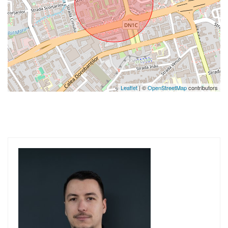
Leaflet
| ©
OpenStreetMap
contributors