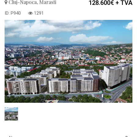
Cluj-Napoca, Marasti
128.600€
+ TVA
ID: P940
1291