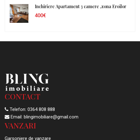
Inchiriere Apartament 3 camere ,zona Eroilor
400€
CONTACT
Telefon:
0364 808 888
Email:
blingimobiliare@gmail.com
VANZARI
Garsoniere de vanzare