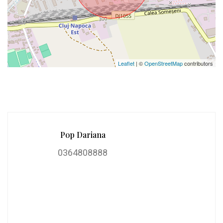
Leaflet
| ©
OpenStreetMap
contributors
Pop Dariana
0364808888