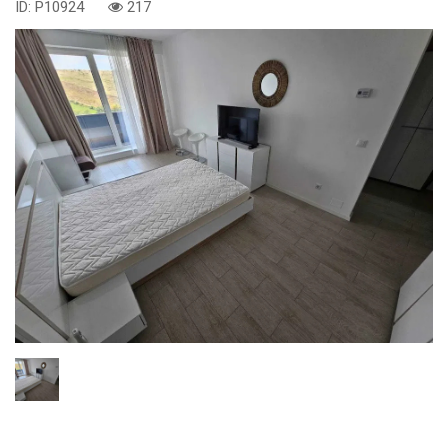
ID: P10924
217