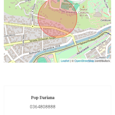
Leaflet
| ©
OpenStreetMap
contributors
Pop Dariana
0364808888