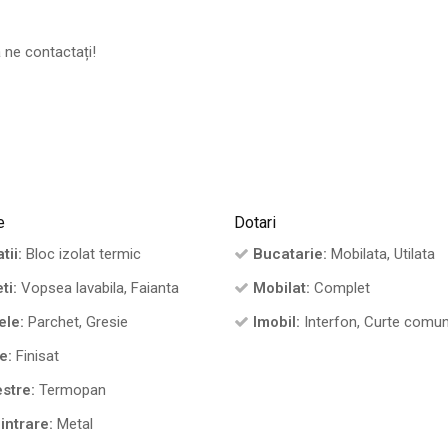
ă ne contactați!
e
Dotari
tii:
Bloc izolat termic
Bucatarie:
Mobilata, Utilata
ti:
Vopsea lavabila, Faianta
Mobilat:
Complet
ele:
Parchet, Gresie
Imobil:
Interfon, Curte comu
e:
Finisat
stre:
Termopan
intrare:
Metal