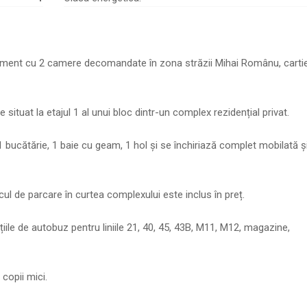
tament cu 2 camere decomandate în zona străzii Mihai Românu, carti
situat la etajul 1 al unui bloc dintr-un complex rezidențial privat.
cătărie, 1 baie cu geam, 1 hol și se închiriază complet mobilată ș
ocul de parcare în curtea complexului este inclus în preț.
ile de autobuz pentru liniile 21, 40, 45, 43B, M11, M12, magazine,
copii mici.