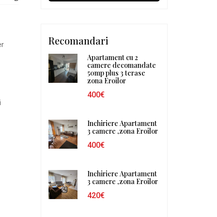
Recomandari
er
Apartament cu 2
camere decomandate
50mp plus 3 terase
zona Eroilor
400€
i
Inchiriere Apartament
3 camere ,zona Eroilor
400€
Inchiriere Apartament
3 camere ,zona Eroilor
420€