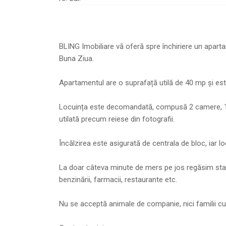
BLING Imobiliare vă oferă spre închiriere un apar
Buna Ziua.
Apartamentul are o suprafață utilă de 40 mp și este 
Locuința este decomandată, compusă 2 camere, 1 bu
utilată precum reiese din fotografii.
Încălzirea este asigurată de centrala de bloc, iar l
La doar câteva minute de mers pe jos regăsim stați
benzinării, farmacii, restaurante etc.
Nu se acceptă animale de companie, nici familii cu 