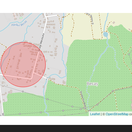
Leaflet
| ©
OpenStreetMap
co