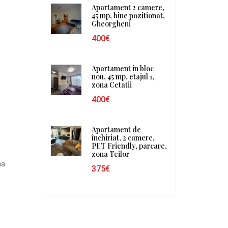
Apartament 2 camere,
45 mp, bine pozitionat,
Gheorgheni
400€
Apartament in bloc
nou, 45 mp, etajul 1,
zona Cetatii
400€
Apartament de
închiriat, 2 camere,
PET Friendly, parcare,
zona Teilor
na
375€