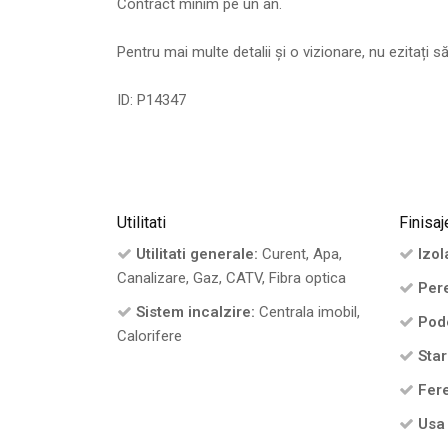
Contract minim pe un an.
Pentru mai multe detalii și o vizionare, nu ezitați s
ID: P14347
Utilitati
Finisaj
Utilitati generale:
Curent, Apa,
Izola
Canalizare, Gaz, CATV, Fibra optica
Pere
Sistem incalzire:
Centrala imobil,
Pod
Calorifere
Star
Fere
Usa 