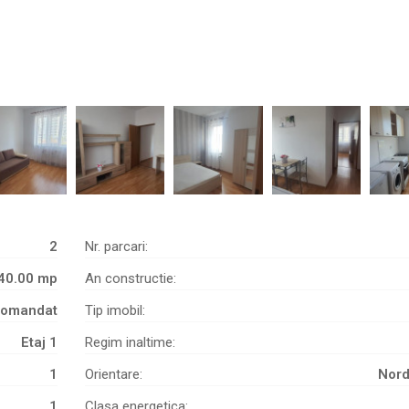
2
Nr. parcari:
40.00 mp
An constructie:
omandat
Tip imobil:
Etaj 1
Regim inaltime:
1
Orientare:
Nord
1
Clasa energetica: