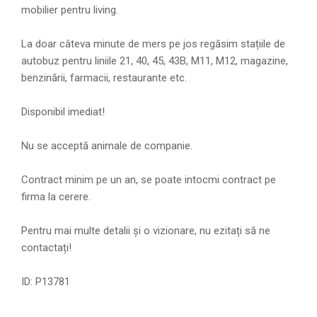
mobilier pentru living.
La doar câteva minute de mers pe jos regăsim stațiile de
autobuz pentru liniile 21, 40, 45, 43B, M11, M12, magazine,
benzinării, farmacii, restaurante etc.
Disponibil imediat!
Nu se acceptă animale de companie.
Contract minim pe un an, se poate intocmi contract pe
firma la cerere.
Pentru mai multe detalii și o vizionare, nu ezitați să ne
contactați!
ID: P13781