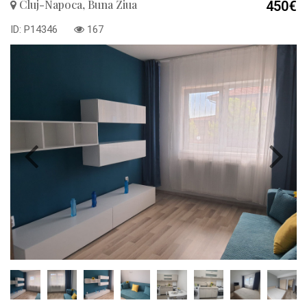
Cluj-Napoca, Buna Ziua
450€
ID: P14346
167