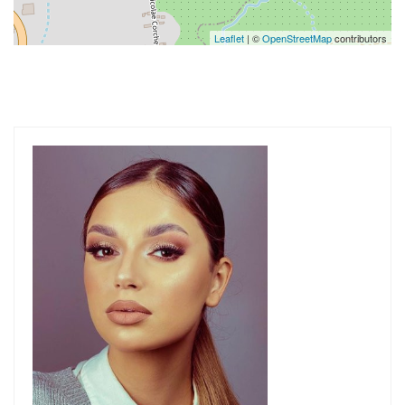
Leaflet
| ©
OpenStreetMap
contributors