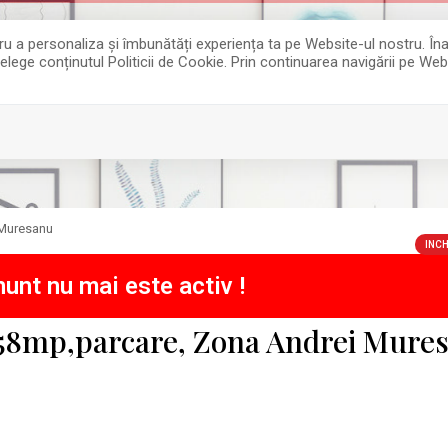
entru a personaliza și îmbunătăți experiența ta pe Website-ul nostru. 
țelege conținutul Politicii de Cookie. Prin continuarea navigării pe Web
 Muresanu
INCH
unt nu mai este activ !
58mp,parcare, Zona Andrei Mure