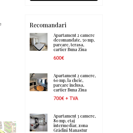
Recomandari
e
Apartament 2 camere
decomandate, 50 mp,
parcare, terasa,
cartier Buna Ziua
600€
Apartament 2 camere,
60 mp, la cheie,
parcare inclusa,
cartier Buna Ziua
700€
+ TVA
Apartament 3 camere,
80 mp, etaj
intermediar, zona
Grădini Manastur