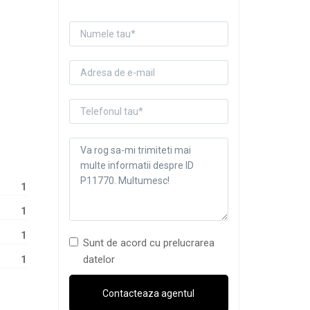
1
1
1
Sunt de acord cu prelucrarea
datelor
1