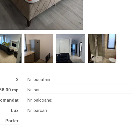
2
Nr. bucatarii:
58.00 mp
Nr. bai:
comandat
Nr. balcoane:
Lux
Nr. parcari:
Parter