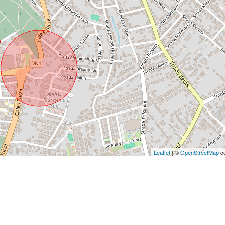
Leaflet
| ©
OpenStreetMap
co