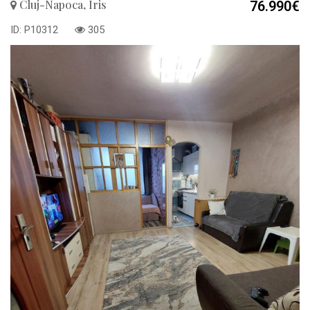
Cluj-Napoca, Iris
76.990€
ID: P10312
305