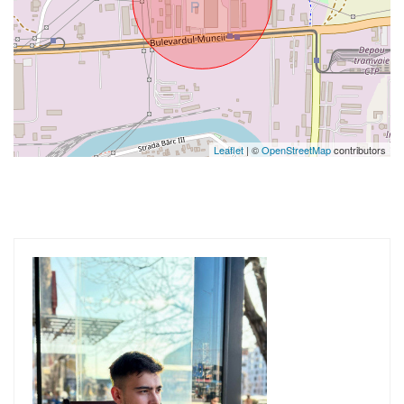
Leaflet
| ©
OpenStreetMap
contributors