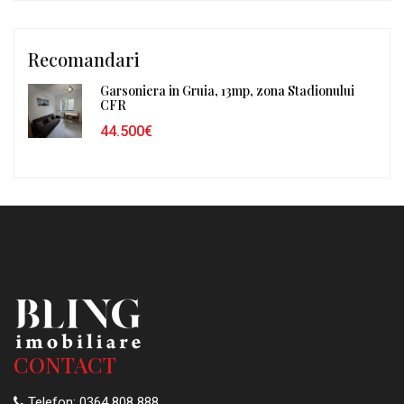
Recomandari
Garsoniera in Gruia, 13mp, zona Stadionului
CFR
44.500€
CONTACT
Telefon:
0364 808 888