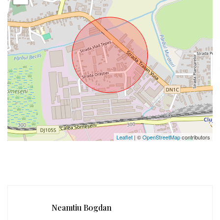
Leaflet
| ©
OpenStreetMap
contributors
Neamtiu Bogdan